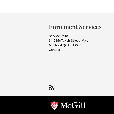
Department
and
Enrolment Services
University
Service Point
Information
3415 McTavish Street [
Map
]
Montreal QC H3A 0C8
Canada