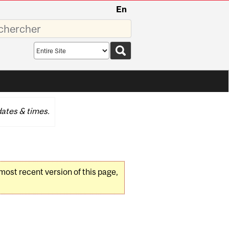
En
sez
Search
scope
ates & times.
 most recent version of this page,