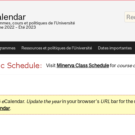
Saisis
lendar
vos
mots-
mes, cours et politiques de l'Université
clés
e 2022 – Été 2023
grammes
Ressources et politiques de l'Université
Dates importantes
Visit
Minerva Class Schedule
for
course d
3
e
Calendar.
Update the year
in your browser's
URL
bar for the
ndar
.