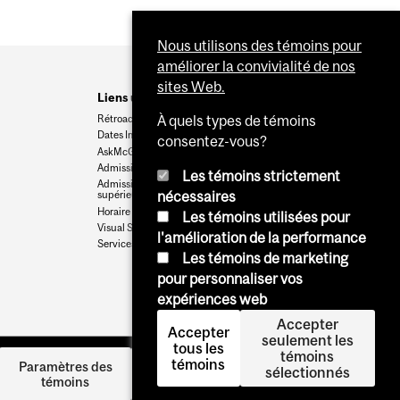
Nous utilisons des témoins pour
améliorer la convivialité de nos
sites Web.
Liens utiles
Rétroaction
À quels types de témoins
Dates Importantes
consentez-vous?
AskMcGill
Admission au premier cycle
Les témoins strictement
Admissions aux cycles
nécessaires
supérieurs et postdoctoraux
Horaire des cours
Les témoins utilisées pour
Visual Schedule Builder
l'amélioration de la performance
Services aux étudiants
Les témoins de marketing
pour personnaliser vos
expériences web
Accepter
Accepter
seulement les
tous les
témoins
témoins
Se
Paramètres des
sélectionnés
témoins
connecter