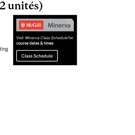
2 unités)
Related
Content
Visit
Minerva Class Schedule
for
course dates & times
ting
Class Schedule