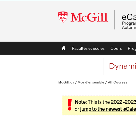
McGill
eCa
University
Program
Automn
Main
Facultés et écoles
Cours
Pro
navigation
McGill.ca
/
Vue d'ensemble
/
All Courses
Note:
This is the
2022–202
or
jump to the newest
e
Cale