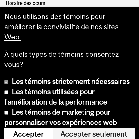
Horaire des cours
Visual Schedule Builder
Nous utilisons des témoins pour
Services aux étudiants
améliorer la convivialité de nos sites
Web.
À quels types de témoins consentez-
vous?
Les témoins strictement nécessaires
Les témoins utilisées pour
l'amélioration de la performance
© Université McGill, 2026
Les témoins de marketing pour
Accessibilité
personnaliser vos expériences web
Avis sur les témoins
Accepter
Accepter seulement