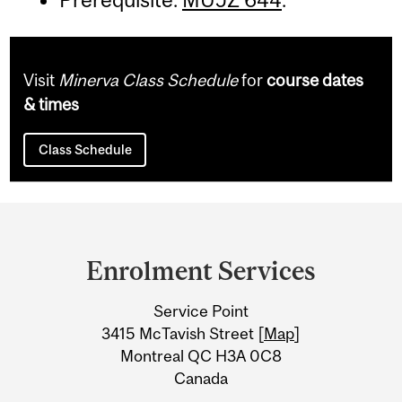
Visit
Minerva Class Schedule
for
course dates
& times
Class Schedule
Department
and
Enrolment Services
University
Service Point
Information
3415 McTavish Street [
Map
]
Montreal QC H3A 0C8
Canada