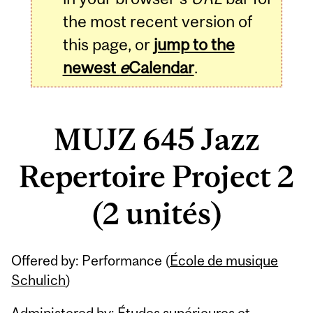
the most recent version of
this page, or
jump to the
newest
e
Calendar
.
MUJZ 645 Jazz
Repertoire Project 2
(2 unités)
Related
Offered by: Performance (
École de musique
Content
Schulich
)
Administered by: Études supérieures et