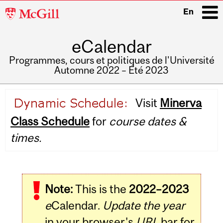
McGill
En
University
eCalendar
i
Programmes, cours et politiques de l'Université
Automne 2022 – Été 2023
Main
Visit
Minerva
navigation
Class Schedule
for
course dates &
times.
Note:
This is the
2022–2023
e
Calendar.
Update the year
in your browser's
URL
bar for