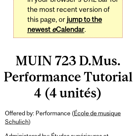
the most recent version of
this page, or
jump to the
newest
e
Calendar
.
MUIN 723 D.Mus.
Performance Tutorial
4 (4 unités)
Related
Offered by: Performance (
École de musique
Content
Schulich
)
Administered by: Études supérieures et