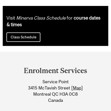
Visit
Minerva Class Schedule
for
course dates
& times
Class Schedule
Department
and
Enrolment Services
University
Service Point
Information
3415 McTavish Street [
Map
]
Montreal QC H3A 0C8
Canada