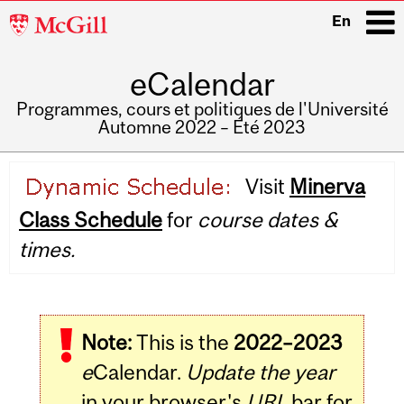
McGill
En
University
eCalendar
i
Programmes, cours et politiques de l'Université
Automne 2022 – Été 2023
Main
Visit
Minerva
navigation
Class Schedule
for
course dates &
times.
Note:
This is the
2022–2023
e
Calendar.
Update the year
in your browser's
URL
bar for