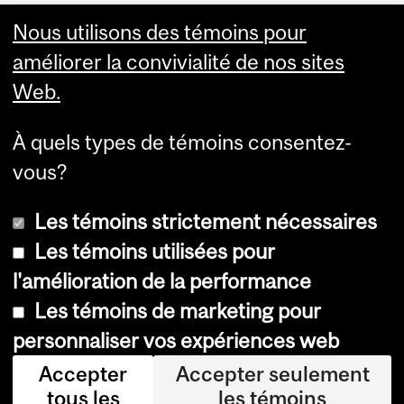
Visual Schedule Builder
Nous utilisons des témoins pour
Services aux étudiants
améliorer la convivialité de nos sites
Web.
À quels types de témoins consentez-
vous?
Les témoins strictement nécessaires
Les témoins utilisées pour
l'amélioration de la performance
© Université McGill, 2026
Les témoins de marketing pour
Accessibilité
personnaliser vos expériences web
Avis sur les témoins
Accepter
Accepter seulement
tous les
les témoins
Paramètres des témoins