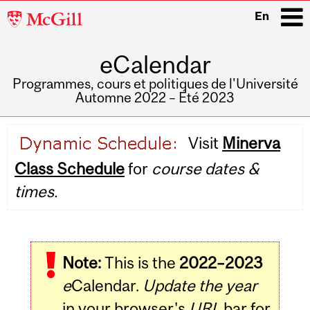
McGill
En
University
eCalendar
i
Programmes, cours et politiques de l'Université
Automne 2022 – Été 2023
Main
Visit
Minerva
navigation
Class Schedule
for
course dates &
times.
Note:
This is the
2022–2023
e
Calendar.
Update the year
in your browser's
URL
bar for