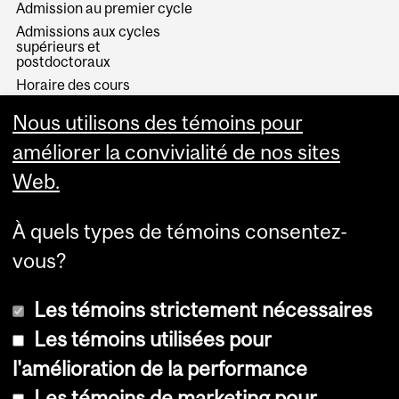
Admission au premier cycle
Admissions aux cycles
supérieurs et
postdoctoraux
Horaire des cours
Visual Schedule Builder
Nous utilisons des témoins pour
Services aux étudiants
améliorer la convivialité de nos sites
Web.
À quels types de témoins consentez-
vous?
Les témoins strictement nécessaires
Les témoins utilisées pour
l'amélioration de la performance
© Université McGill, 2026
Les témoins de marketing pour