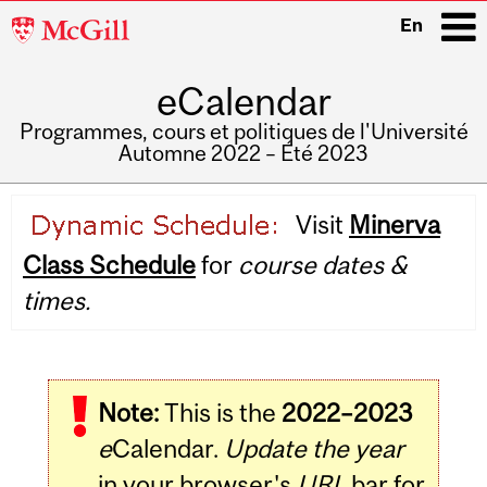
McGill
En
University
eCalendar
i
Programmes, cours et politiques de l'Université
Automne 2022 – Été 2023
Main
Visit
Minerva
navigation
Class Schedule
for
course dates &
times.
Note:
This is the
2022–2023
e
Calendar.
Update the year
in your browser's
URL
bar for