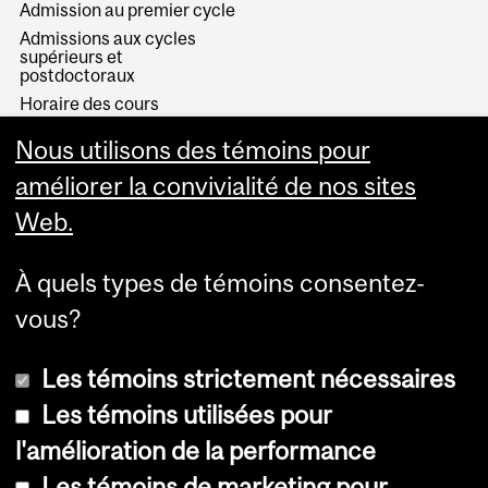
Admission au premier cycle
Admissions aux cycles
supérieurs et
postdoctoraux
Horaire des cours
Visual Schedule Builder
Nous utilisons des témoins pour
Services aux étudiants
améliorer la convivialité de nos sites
Web.
À quels types de témoins consentez-
vous?
Les témoins strictement nécessaires
Les témoins utilisées pour
l'amélioration de la performance
© Université McGill, 2026
Les témoins de marketing pour