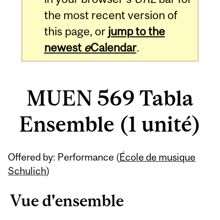
the most recent version of
this page, or
jump to the
newest
e
Calendar
.
MUEN 569 Tabla
Ensemble (1 unité)
Related
Offered by: Performance (
École de musique
Content
Schulich
)
Vue d'ensemble