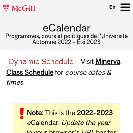
McGill
En
University
eCalendar
i
Programmes, cours et politiques de l'Université
Automne 2022 – Été 2023
Main
Visit
Minerva
navigation
Class Schedule
for
course dates &
times.
Note:
This is the
2022–2023
e
Calendar.
Update the year
in your browser's
URL
bar for