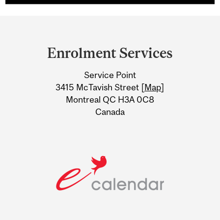
Department
and
Enrolment Services
University
Service Point
Information
3415 McTavish Street [
Map
]
Montreal QC H3A 0C8
Canada