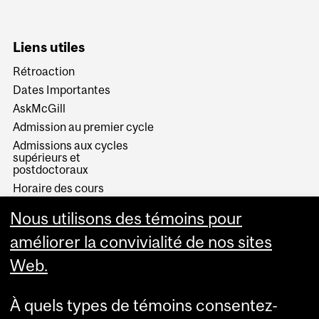
Liens utiles
Rétroaction
Dates Importantes
AskMcGill
Admission au premier cycle
Admissions aux cycles
supérieurs et
postdoctoraux
Horaire des cours
Visual Schedule Builder
Nous utilisons des témoins pour
Services aux étudiants
améliorer la convivialité de nos sites
Web.
À quels types de témoins consentez-