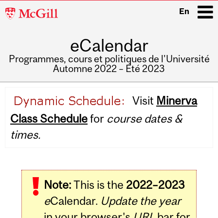
McGill
En
University
eCalendar
i
Programmes, cours et politiques de l'Université
Automne 2022 – Été 2023
Main
Visit
Minerva
navigation
Class Schedule
for
course dates &
times.
Note:
This is the
2022–2023
e
Calendar.
Update the year
in your browser's
URL
bar for