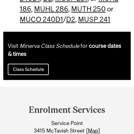
186
,
MUHL 286
,
MUTH 250
or
MUCO 240D1
/
D2
,
MUSP 241
Visit
Minerva Class Schedule
for
course dates
& times
Class Schedule
Department
and
Enrolment Services
University
Service Point
Information
3415 McTavish Street [
Map
]