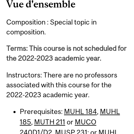
Vue d'ensemble
Composition : Special topic in
composition.
Terms: This course is not scheduled for
the 2022-2023 academic year.
Instructors: There are no professors
associated with this course for the
2022-2023 academic year.
Prerequisites:
MUHL 184
,
MUHL
185
,
MUTH 211
or
MUCO
240D1
/
D2
,
MUSP 231
; or
MUHL