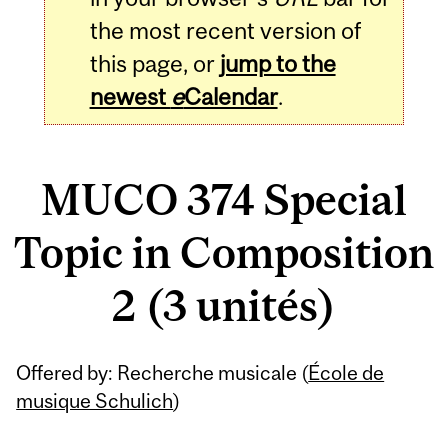
the most recent version of
this page, or
jump to the
newest
e
Calendar
.
MUCO 374 Special
Topic in Composition
2 (3 unités)
Related
Offered by: Recherche musicale (
École de
Content
musique Schulich
)