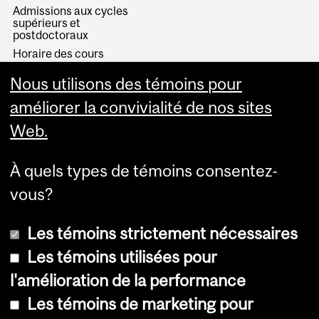
Admissions aux cycles
supérieurs et
postdoctoraux
Horaire des cours
Visual Schedule Builder
Nous utilisons des témoins pour
Services aux étudiants
améliorer la convivialité de nos sites
Web.
À quels types de témoins consentez-
vous?
Les témoins strictement nécessaires
Les témoins utilisées pour
l'amélioration de la performance
© Université McGill, 2026
Les témoins de marketing pour