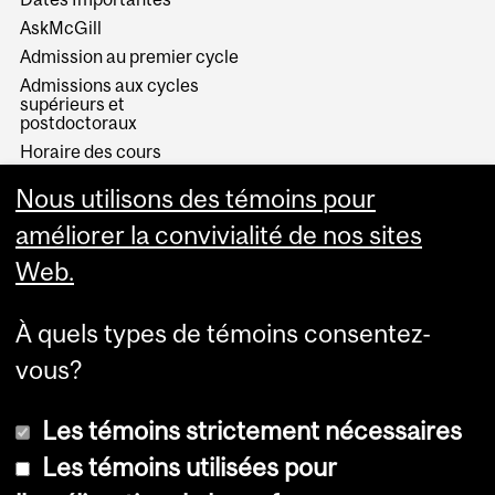
AskMcGill
Admission au premier cycle
Admissions aux cycles
supérieurs et
postdoctoraux
Horaire des cours
Visual Schedule Builder
Nous utilisons des témoins pour
Services aux étudiants
améliorer la convivialité de nos sites
Web.
À quels types de témoins consentez-
vous?
Les témoins strictement nécessaires
Les témoins utilisées pour