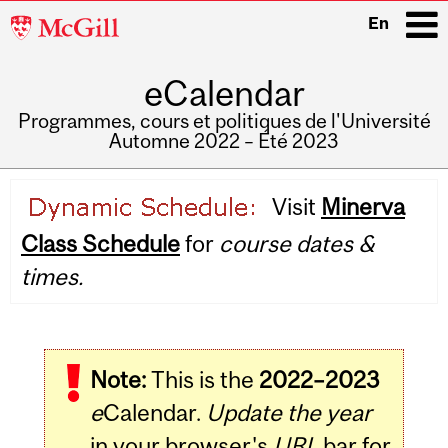
McGill
En
University
eCalendar
i
Programmes, cours et politiques de l'Université
Automne 2022 – Été 2023
Main
Visit
Minerva
navigation
Class Schedule
for
course dates &
times.
Note:
This is the
2022–2023
e
Calendar.
Update the year
in your browser's
URL
bar for