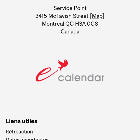
University
Service Point
Information
3415 McTavish Street [
Map
]
Montreal QC H3A 0C8
Canada
Liens utiles
Rétroaction
Dates Importantes