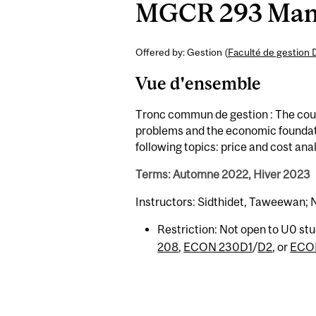
MGCR 293 Manag
Offered by: Gestion (
Faculté de gestion 
Vue d'ensemble
Tronc commun de gestion : The cou
problems and the economic foundatio
following topics: price and cost ana
Terms: Automne 2022, Hiver 2023
Instructors: Sidthidet, Taweewan; 
Restriction: Not open to U0 st
208
,
ECON 230D1
/
D2
, or
ECO