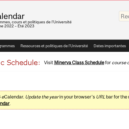
Saisis
lendar
vos
mots-
mes, cours et politiques de l'Université
clés
e 2022 – Été 2023
grammes
Ressources et politiques de l'Université
Dates importantes
Visit
Minerva Class Schedule
for
course d
3
e
Calendar.
Update the year
in your browser's
URL
bar for the
ndar
.