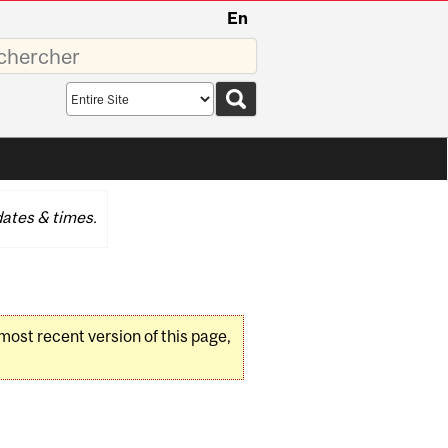
En
sez
Search
scope
ates & times.
 most recent version of this page,