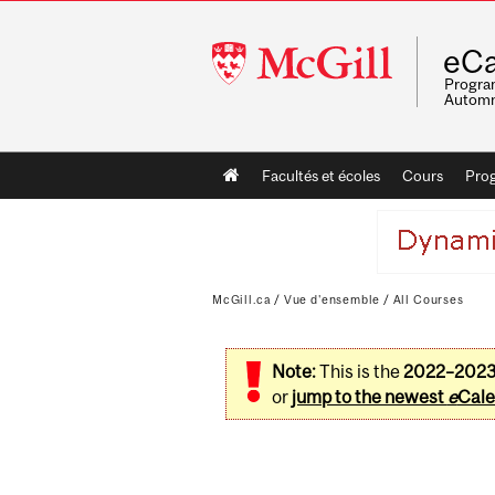
McGill
eCa
University
Program
Automn
Main
Facultés et écoles
Cours
Pro
navigation
McGill.ca
/
Vue d'ensemble
/
All Courses
Note:
This is the
2022–202
or
jump to the newest
e
Cale