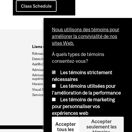
Class Schedule
Nous utilisons des témoins pour
améliorer la convivialité de nos
sites Web.
Liens utiles
Rétroaction
À quels types de témoins
Dates Importantes
consentez-vous?
AskMcGill
Admission au premier cycle
Les témoins strictement
Admissions aux cycles
supérieurs et postdoctoraux
nécessaires
Horaire des cours
Les témoins utilisées pour
Visual Schedule Builder
l'amélioration de la performance
Services aux étudiants
Les témoins de marketing
pour personnaliser vos
expériences web
Accepter
Accepter
seulement les
tous les