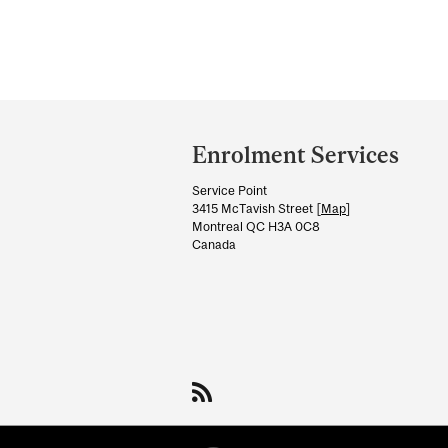
Department
and
Enrolment Services
University
Service Point
Information
3415 McTavish Street [
Map
]
Montreal QC H3A 0C8
Canada