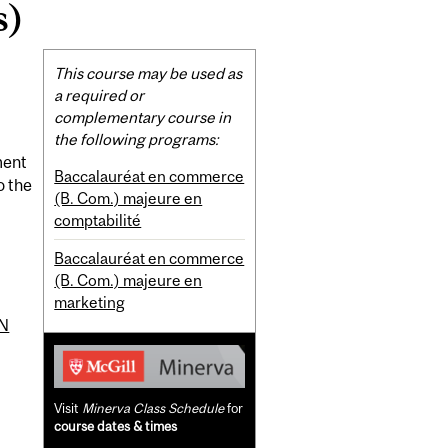
s)
Related
This course may be used as
Content
a required or
complementary course in
the following programs:
ment
Baccalauréat en commerce
o the
(B. Com.) majeure en
comptabilité
Baccalauréat en commerce
(B. Com.) majeure en
marketing
N
Visit
Minerva Class Schedule
for
course dates & times