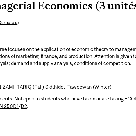
erial Economics (3 unité
Desautels
)
rse focuses on the application of economic theory to manage
ns of marketing, finance, and production. Attention is given t
lysis; demand and supply analysis, conditions of competition.
NIZAMI, TARIQ (Fall) Sidthidet, Taweewan (Winter)
udents. Not open to students who have taken or are taking
ECO
N 250D1
/
D2
.