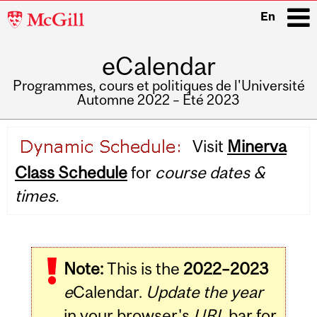
McGill
En
University
eCalendar
i
Programmes, cours et politiques de l'Université
Automne 2022 – Été 2023
Main
Visit
Minerva
navigation
Class Schedule
for
course dates &
times.
Note:
This is the
2022–2023
e
Calendar.
Update the year
in your browser's
URL
bar for