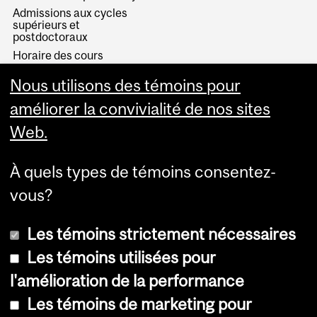
Admissions aux cycles
supérieurs et
postdoctoraux
Horaire des cours
Visual Schedule Builder
Nous utilisons des témoins pour
Services aux étudiants
améliorer la convivialité de nos sites
Web.
À quels types de témoins consentez-
vous?
Les témoins strictement nécessaires
Les témoins utilisées pour
l'amélioration de la performance
© Université McGill, 2026
Les témoins de marketing pour