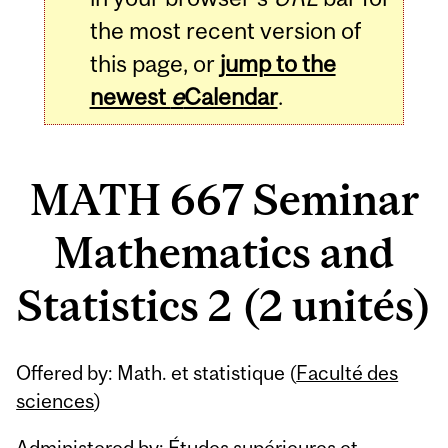
the most recent version of
this page, or
jump to the
newest
e
Calendar
.
MATH 667 Seminar
Mathematics and
Statistics 2 (2 unités)
Related
Offered by: Math. et statistique (
Faculté des
Content
sciences
)
Administered by: Études supérieures et