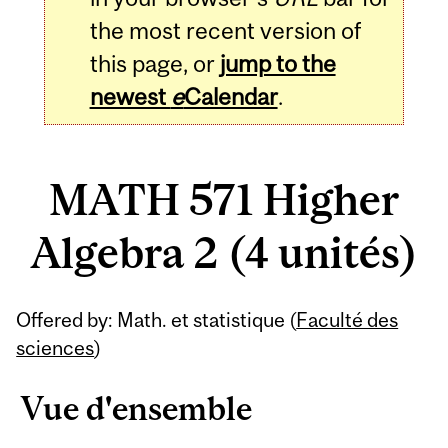
the most recent version of
this page, or
jump to the
newest
e
Calendar
.
MATH 571 Higher
Algebra 2 (4 unités)
Related
Offered by: Math. et statistique (
Faculté des
Content
sciences
)
Vue d'ensemble