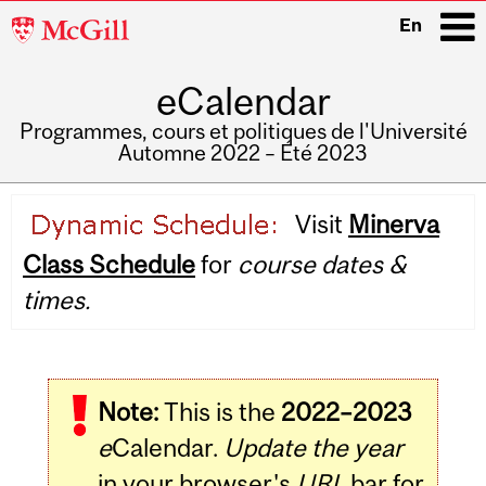
McGill
En
University
eCalendar
i
Programmes, cours et politiques de l'Université
Automne 2022 – Été 2023
Main
Visit
Minerva
navigation
Class Schedule
for
course dates &
times.
Note:
This is the
2022–2023
e
Calendar.
Update the year
in your browser's
URL
bar for