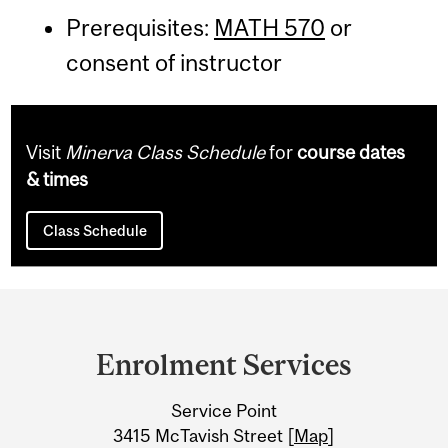
Prerequisites:
MATH 570
or
consent of instructor
Visit
Minerva Class Schedule
for
course dates
& times
Class Schedule
Department
and
Enrolment Services
University
Service Point
Information
3415 McTavish Street [
Map
]