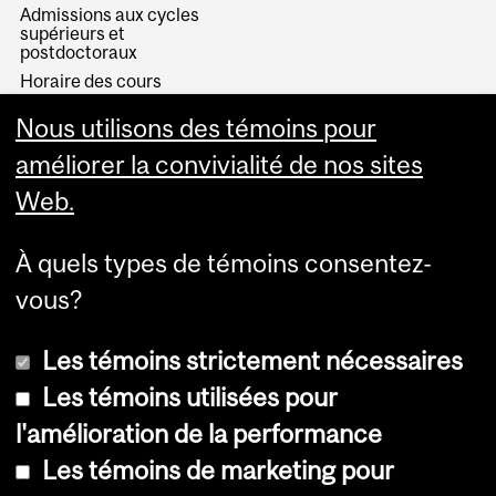
Admissions aux cycles
supérieurs et
postdoctoraux
Horaire des cours
Visual Schedule Builder
Nous utilisons des témoins pour
Services aux étudiants
améliorer la convivialité de nos sites
Web.
À quels types de témoins consentez-
vous?
Les témoins strictement nécessaires
Les témoins utilisées pour
l'amélioration de la performance
© Université McGill, 2026
Les témoins de marketing pour