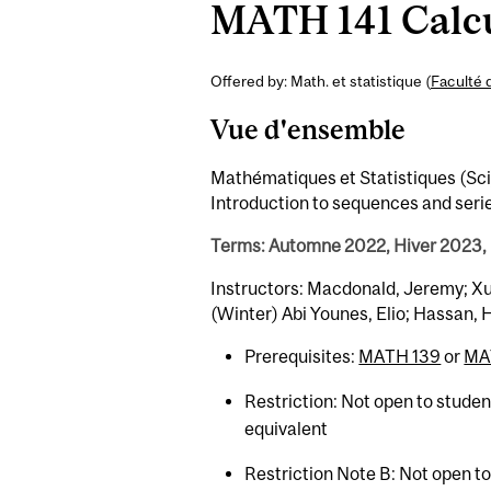
MATH 141 Calcu
Offered by: Math. et statistique (
Faculté 
Vue d'ensemble
Mathématiques et Statistiques (Sci) 
Introduction to sequences and seri
Terms: Automne 2022, Hiver 2023,
Instructors: Macdonald, Jeremy; Xu,
(Winter) Abi Younes, Elio; Hassan
Prerequisites:
MATH 139
or
MA
Restriction: Not open to stude
equivalent
Restriction Note B: Not open t