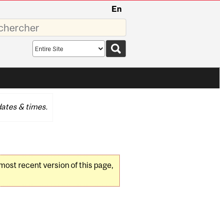
En
sez
Search
scope
ates & times.
 most recent version of this page,