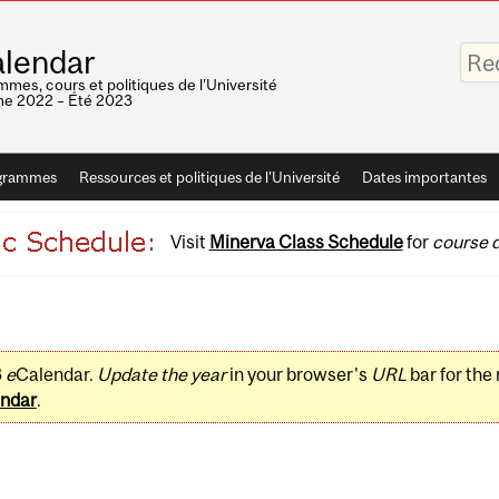
Saisis
lendar
vos
mots-
mes, cours et politiques de l'Université
clés
e 2022 – Été 2023
grammes
Ressources et politiques de l'Université
Dates importantes
Visit
Minerva Class Schedule
for
course d
3
e
Calendar.
Update the year
in your browser's
URL
bar for the
ndar
.