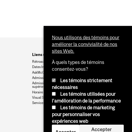
Nous utilisons des témoins pour
améliorer la convivialité de nos
sites Web.
Liens utiles
Rétroaction
À quels types de témoins
Dates Importantes
consentez-vous?
AskMcGill
Admission au premier cycle
Les témoins strictement
Admissions aux cycles
nécessaires
supérieurs et postdoctoraux
Horaire des cours
Les témoins utilisées pour
Visual Schedule Builder
l'amélioration de la performance
Services aux étudiants
Les témoins de marketing
pour personnaliser vos
expériences web
Accepter