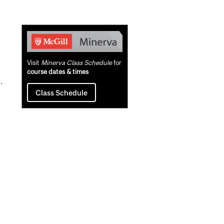
Related
Content
Visit
Minerva Class Schedule
for
course dates & times
.
Class Schedule