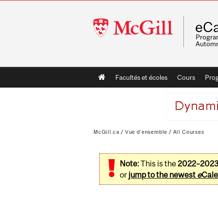
McGill
eCa
University
Program
Automn
Main
Facultés et écoles
Cours
Pro
navigation
McGill.ca
/
Vue d'ensemble
/
All Courses
Note:
This is the
2022–202
or
jump to the newest
e
Cale