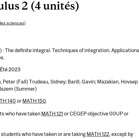
lus 2 (4 unités)
des sciences
)
: The definite integral. Techniques of integration. Applications
es.
 Été 2023
 Peter (Fall) Trudeau, Sidney; Barill, Gavin; Mazakian, Hovsep
, Hazem (Summer)
TH 140
or
MATH 150
.
nts who have taken
MATH 121
or CEGEP objective 00UP or
o students who have taken or are taking
MATH 122
, except by