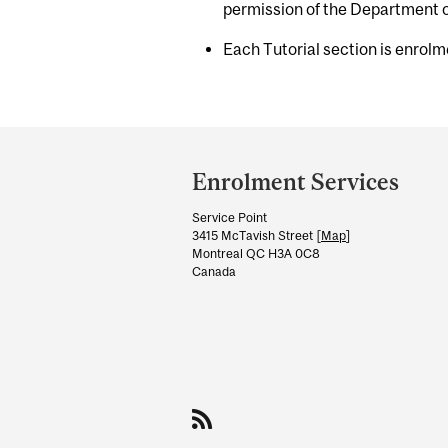
permission of the Department o
Each Tutorial section is enrolm
Department
and
Enrolment Services
University
Service Point
Information
3415 McTavish Street [
Map
]
Montreal QC H3A 0C8
Canada