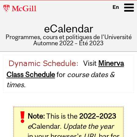
McGill
En
University
eCalendar
i
Programmes, cours et politiques de l'Université
Automne 2022 – Été 2023
Main
Visit
Minerva
navigation
Class Schedule
for
course dates &
times.
Note:
This is the
2022–2023
e
Calendar.
Update the year
in your browser's
URL
bar for