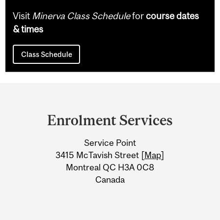
Visit
Minerva Class Schedule
for
course dates
& times
Class Schedule
Department
and
Enrolment Services
University
Service Point
Information
3415 McTavish Street [
Map
]
Montreal QC H3A 0C8
Canada