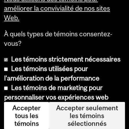
Services aux étudiants
améliorer la convivialité de nos sites
Web.
À quels types de témoins consentez-
vous?
Les témoins strictement nécessaires
Les témoins utilisées pour
l'amélioration de la performance
© Université McGill, 2026
Les témoins de marketing pour
Accessibilité
personnaliser vos expériences web
Avis sur les témoins
Accepter
Accepter seulement
tous les
les témoins
Paramètres des témoins
témoins
sélectionnés
Se connecter