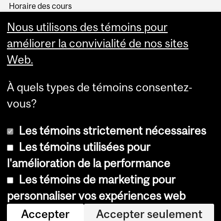
Horaire des cours
Visual Schedule Builder
Nous utilisons des témoins pour
Services aux étudiants
améliorer la convivialité de nos sites
Web.
À quels types de témoins consentez-
vous?
Les témoins strictement nécessaires
Les témoins utilisées pour
l'amélioration de la performance
© Université McGill, 2026
Les témoins de marketing pour
Accessibilité
personnaliser vos expériences web
Avis sur les témoins
Accepter
Accepter seulement