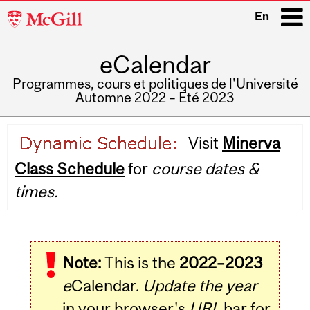
McGill
En
University
eCalendar
i
Programmes, cours et politiques de l'Université
Automne 2022 – Été 2023
Main
Visit
Minerva
navigation
Class Schedule
for
course dates &
times.
Note:
This is the
2022–2023
e
Calendar.
Update the year
in your browser's
URL
bar for