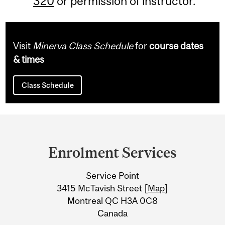
320
or permission of instructor.
Visit
Minerva Class Schedule
for
course dates
& times
Class Schedule
Department
and
Enrolment Services
University
Service Point
Information
3415 McTavish Street [
Map
]
Montreal QC H3A 0C8
Canada