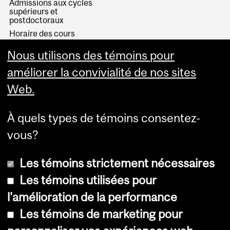
Admissions aux cycles
supérieurs et
postdoctoraux
Horaire des cours
Visual Schedule Builder
Nous utilisons des témoins pour
Services aux étudiants
améliorer la convivialité de nos sites
Web.
À quels types de témoins consentez-
vous?
Les témoins strictement nécessaires
Les témoins utilisées pour
l'amélioration de la performance
© Université McGill, 2026
Les témoins de marketing pour
Accessibilité