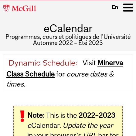
McGill
En
University
eCalendar
i
Programmes, cours et politiques de l'Université
Automne 2022 – Été 2023
Main
Visit
Minerva
navigation
Class Schedule
for
course dates &
times.
Note:
This is the
2022–2023
e
Calendar.
Update the year
in your browser's
URL
bar for