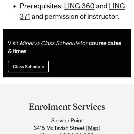
Prerequisites:
LING 360
and
LING
371
and permission of instructor.
Visit
Minerva Class Schedule
for
course dates
& times
Class Schedule
Department
and
Enrolment Services
University
Service Point
Information
3415 McTavish Street [
Map
]