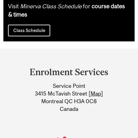
Visit
Minerva Class Schedule
for
course dates
& times
Class Schedule
Department
and
Enrolment Services
University
Service Point
Information
3415 McTavish Street [
Map
]
Montreal QC H3A 0C8
Canada