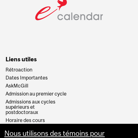
Liens utiles
Rétroaction
Dates Importantes
AskMcGill
Admission au premier cycle
Admissions aux cycles
supérieurs et
postdoctoraux
Horaire des cours
Visual Schedule Builder
Nous utilisons des témoins pour
Services aux étudiants