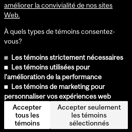
améliorer la convivialité de nos sites
Web.
À quels types de témoins consentez-
vous?
Les témoins strictement nécessaires
Les témoins utilisées pour
l'amélioration de la performance
© Université McGill, 2026
Les témoins de marketing pour
Accessibilité
personnaliser vos expériences web
Avis sur les témoins
Accepter
Accepter seulement
tous les
les témoins
Paramètres des témoins
témoins
sélectionnés
Se connecter