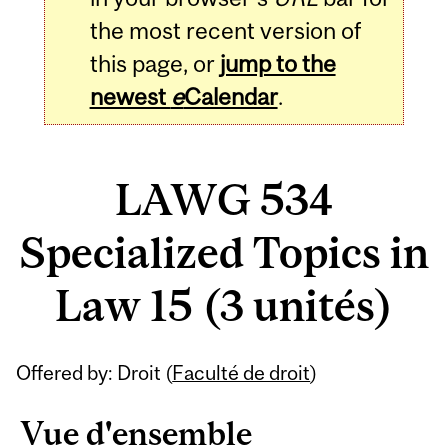
the most recent version of
this page, or
jump to the
newest
e
Calendar
.
LAWG 534
Specialized Topics in
Law 15 (3 unités)
Related
Offered by: Droit (
Faculté de droit
)
Content
Vue d'ensemble