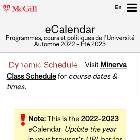
McGill
En
University
eCalendar
i
Programmes, cours et politiques de l'Université
Automne 2022 – Été 2023
Main
Visit
Minerva
navigation
Class Schedule
for
course dates &
times.
Note:
This is the
2022–2023
e
Calendar.
Update the year
in your browser's
URL
bar for