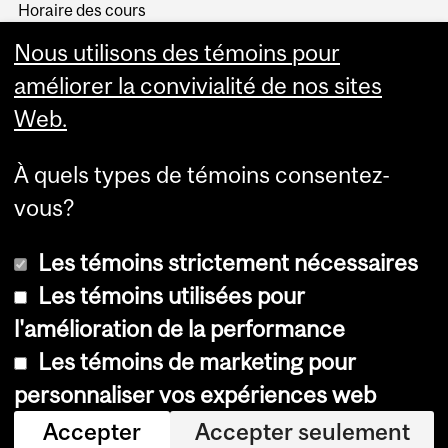
Horaire des cours
Visual Schedule Builder
Nous utilisons des témoins pour
Services aux étudiants
améliorer la convivialité de nos sites
Web.
À quels types de témoins consentez-
vous?
Les témoins strictement nécessaires
Les témoins utilisées pour
l'amélioration de la performance
© Université McGill, 2026
Les témoins de marketing pour
Accessibilité
personnaliser vos expériences web
Avis sur les témoins
Accepter
Accepter seulement