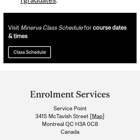
Visit
Minerva Class Schedule
for
course dates
& times
Class Schedule
Department
and
Enrolment Services
University
Service Point
Information
3415 McTavish Street [
Map
]
Montreal QC H3A 0C8
Canada