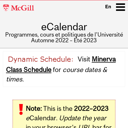
McGill
En
University
eCalendar
i
Programmes, cours et politiques de l'Université
Automne 2022 – Été 2023
Main
Visit
Minerva
navigation
Class Schedule
for
course dates &
times.
Note:
This is the
2022–2023
e
Calendar.
Update the year
in your browser's
URL
bar for