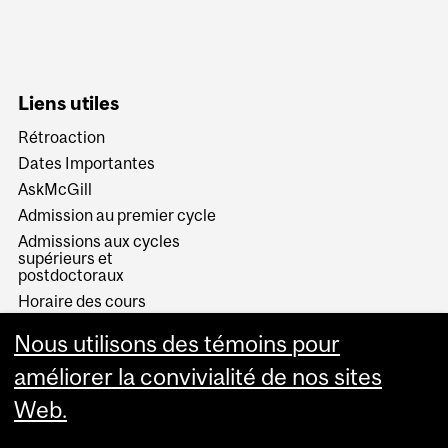
Liens utiles
Rétroaction
Dates Importantes
AskMcGill
Admission au premier cycle
Admissions aux cycles
supérieurs et
postdoctoraux
Horaire des cours
Visual Schedule Builder
Nous utilisons des témoins pour
Services aux étudiants
améliorer la convivialité de nos sites
Web.