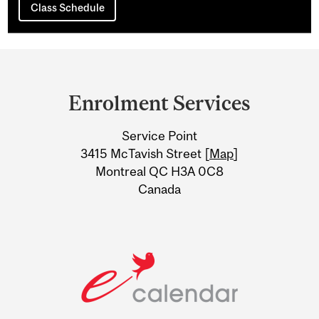
Class Schedule
Department
and
Enrolment Services
University
Service Point
Information
3415 McTavish Street [
Map
]
Montreal QC H3A 0C8
Canada