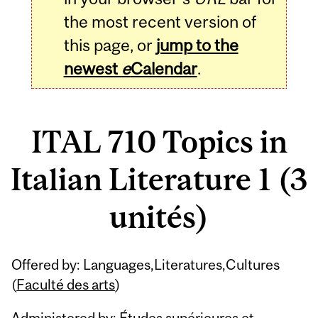
the most recent version of
this page, or
jump to the
newest
e
Calendar
.
ITAL 710 Topics in
Italian Literature 1 (3
unités)
Related
Offered by: Languages,Literatures,Cultures
Content
(
Faculté des arts
)
Administered by: Études supérieures et