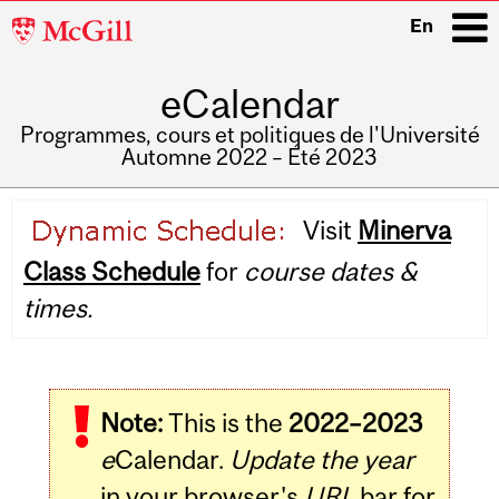
McGill
En
University
eCalendar
i
Programmes, cours et politiques de l'Université
Automne 2022 – Été 2023
Main
Visit
Minerva
navigation
Class Schedule
for
course dates &
times.
Note:
This is the
2022–2023
e
Calendar.
Update the year
in your browser's
URL
bar for