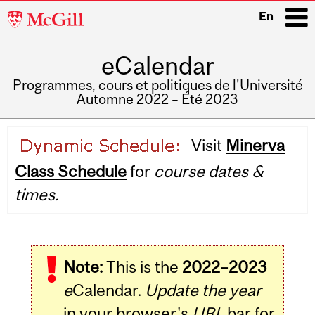
McGill
En
University
eCalendar
i
Programmes, cours et politiques de l'Université
Automne 2022 – Été 2023
Main
Visit
Minerva
navigation
Class Schedule
for
course dates &
times.
Note:
This is the
2022–2023
e
Calendar.
Update the year
in your browser's
URL
bar for