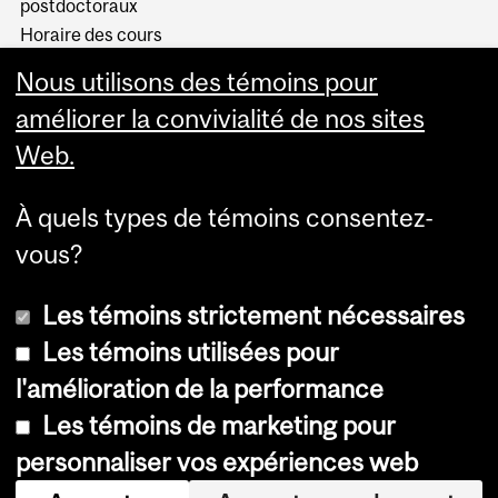
postdoctoraux
Horaire des cours
Visual Schedule Builder
Nous utilisons des témoins pour
Services aux étudiants
améliorer la convivialité de nos sites
Web.
À quels types de témoins consentez-
vous?
Les témoins strictement nécessaires
Les témoins utilisées pour
l'amélioration de la performance
© Université McGill, 2026
Les témoins de marketing pour
Accessibilité
personnaliser vos expériences web
Avis sur les témoins