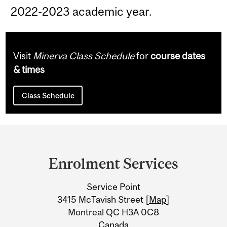
2022-2023 academic year.
Visit
Minerva Class Schedule
for
course dates
& times
Class Schedule
Department
and
Enrolment Services
University
Service Point
Information
3415 McTavish Street [
Map
]
Montreal QC H3A 0C8
Canada