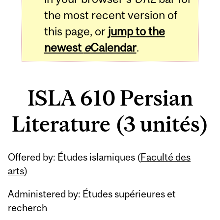
the most recent version of
this page, or
jump to the
newest
e
Calendar
.
ISLA 610 Persian
Literature (3 unités)
Related
Offered by: Études islamiques (
Faculté des
Content
arts
)
Administered by: Études supérieures et
recherch