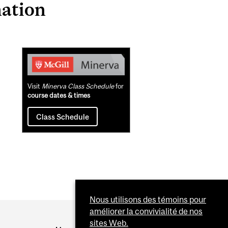
mation
Related
Content
Visit
Minerva Class Schedule
for
course dates & times
Class Schedule
Nous utilisons des témoins pour
améliorer la convivialité de nos
sites Web.