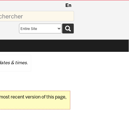
En
sez
Search
scope
ates & times.
 most recent version of this page,