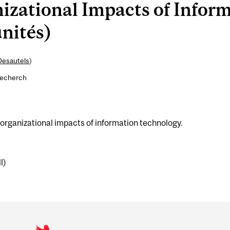
izational Impacts of Infor
nités)
Desautels
)
recherch
organizational impacts of information technology.
l)