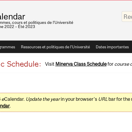
Saisis
lendar
vos
mots-
mes, cours et politiques de l'Université
clés
e 2022 – Été 2023
grammes
Ressources et politiques de l'Université
Dates importantes
Visit
Minerva Class Schedule
for
course d
3
e
Calendar.
Update the year
in your browser's
URL
bar for the
ndar
.