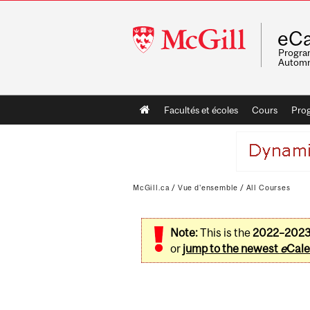
McGill
eCa
University
Program
Automn
Main
Facultés et écoles
Cours
Pro
navigation
McGill.ca
/
Vue d'ensemble
/
All Courses
Note:
This is the
2022–202
or
jump to the newest
e
Cale