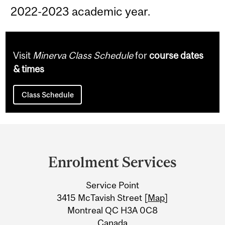
2022-2023 academic year.
Visit
Minerva Class Schedule
for
course dates
& times
Class Schedule
Department
and
Enrolment Services
University
Service Point
Information
3415 McTavish Street [
Map
]
Montreal QC H3A 0C8
Canada