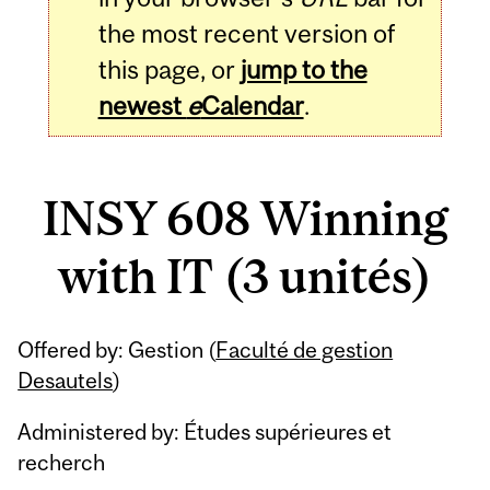
the most recent version of
this page, or
jump to the
newest
e
Calendar
.
INSY 608 Winning
with IT (3 unités)
Related
Offered by: Gestion (
Faculté de gestion
Content
Desautels
)
Administered by: Études supérieures et
recherch