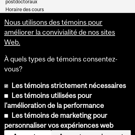
postdoctoraux
Horaire des cours
Visual Schedule Builder
Nous utilisons des témoins pour
Services aux étudiants
améliorer la convivialité de nos sites
Web.
À quels types de témoins consentez-
vous?
Les témoins strictement nécessaires
Les témoins utilisées pour
l'amélioration de la performance
© Université McGill, 2026
Les témoins de marketing pour
Accessibilité
personnaliser vos expériences web
Avis sur les témoins