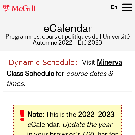
McGill
En
University
eCalendar
i
Programmes, cours et politiques de l'Université
Automne 2022 – Été 2023
Main
Visit
Minerva
navigation
Class Schedule
for
course dates &
times.
Note:
This is the
2022–2023
e
Calendar.
Update the year
in your browser's
URL
bar for