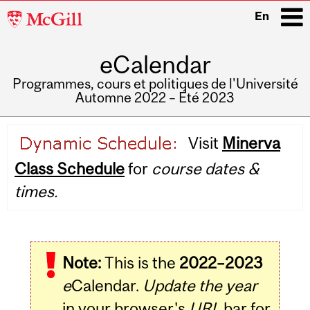
McGill
En
University
eCalendar
i
Programmes, cours et politiques de l'Université
Automne 2022 – Été 2023
Main
Visit
Minerva
navigation
Class Schedule
for
course dates &
times.
Note:
This is the
2022–2023
e
Calendar.
Update the year
in your browser's
URL
bar for