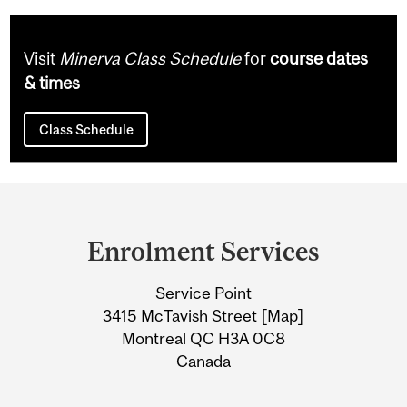
Visit
Minerva Class Schedule
for
course dates
& times
Class Schedule
Department
and
Enrolment Services
University
Service Point
Information
3415 McTavish Street [
Map
]
Montreal QC H3A 0C8
Canada