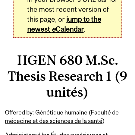
the most recent version of
this page, or
jump to the
newest
e
Calendar
.
HGEN 680 M.Sc.
Thesis Research 1 (9
unités)
Related
Offered by: Génétique humaine (
Faculté de
Content
médecine et des sciences de la santé
)
Administered by: Études supérieures et