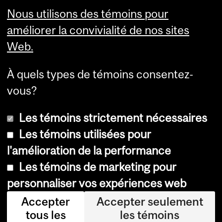
Visual Schedule Builder
Nous utilisons des témoins pour
Services aux étudiants
améliorer la convivialité de nos sites
Web.
À quels types de témoins consentez-
vous?
Les témoins strictement nécessaires
Les témoins utilisées pour
l'amélioration de la performance
© Université McGill, 2026
Les témoins de marketing pour
Accessibilité
personnaliser vos expériences web
Avis sur les témoins
Accepter
Accepter seulement
tous les
les témoins
Paramètres des témoins