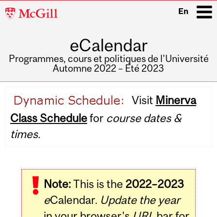
McGill
En
University
eCalendar
i
Programmes, cours et politiques de l'Université
Automne 2022 – Été 2023
Main
Visit
Minerva
navigation
Class Schedule
for
course dates &
times.
Note:
This is the
2022–2023
e
Calendar.
Update the year
in your browser's
URL
bar for