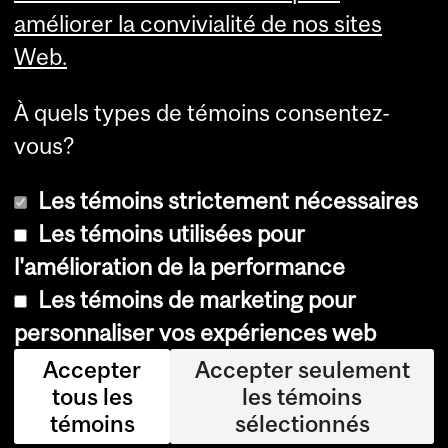
Services aux étudiants
améliorer la convivialité de nos sites
Web.
À quels types de témoins consentez-
vous?
Les témoins strictement nécessaires
Les témoins utilisées pour
l'amélioration de la performance
© Université McGill, 2026
Les témoins de marketing pour
Accessibilité
personnaliser vos expériences web
Avis sur les témoins
Accepter
Accepter seulement
tous les
les témoins
Paramètres des témoins
témoins
sélectionnés
Se connecter