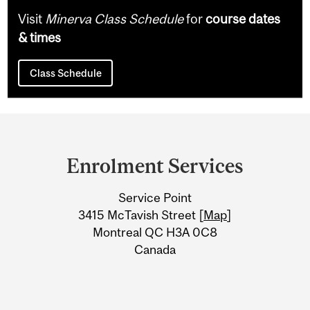
Visit
Minerva Class Schedule
for
course dates
& times
Class Schedule
Department
and
Enrolment Services
University
Service Point
Information
3415 McTavish Street [
Map
]
Montreal QC H3A 0C8
Canada