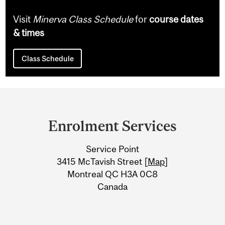
Visit
Minerva Class Schedule
for
course dates
& times
Class Schedule
Department
and
Enrolment Services
University
Service Point
Information
3415 McTavish Street [
Map
]
Montreal QC H3A 0C8
Canada