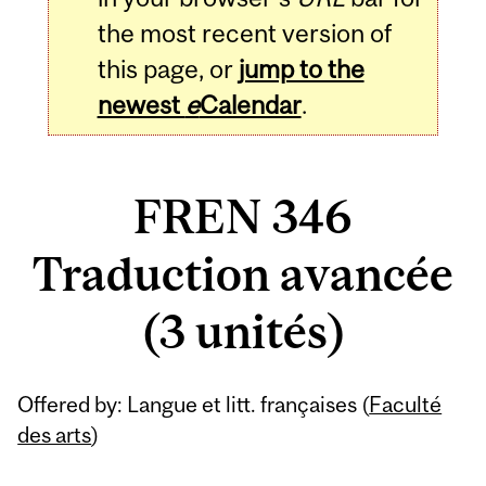
the most recent version of
this page, or
jump to the
newest
e
Calendar
.
FREN 346
Traduction avancée
(3 unités)
Related
Offered by: Langue et litt. françaises (
Faculté
Content
des arts
)