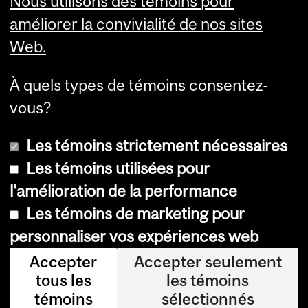
Nous utilisons des témoins pour
Services aux étudiants
améliorer la convivialité de nos sites
Web.
À quels types de témoins consentez-
vous?
Les témoins strictement nécessaires
Les témoins utilisées pour
l'amélioration de la performance
© Université McGill, 2026
Les témoins de marketing pour
Accessibilité
personnaliser vos expériences web
Avis sur les témoins
Accepter
Accepter seulement
tous les
les témoins
Paramètres des témoins
témoins
sélectionnés
Se connecter