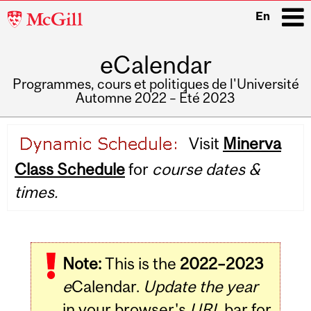
McGill
En
University
eCalendar
i
Programmes, cours et politiques de l'Université
Automne 2022 – Été 2023
Main
Visit
Minerva
navigation
Class Schedule
for
course dates &
times.
Note:
This is the
2022–2023
e
Calendar.
Update the year
in your browser's
URL
bar for