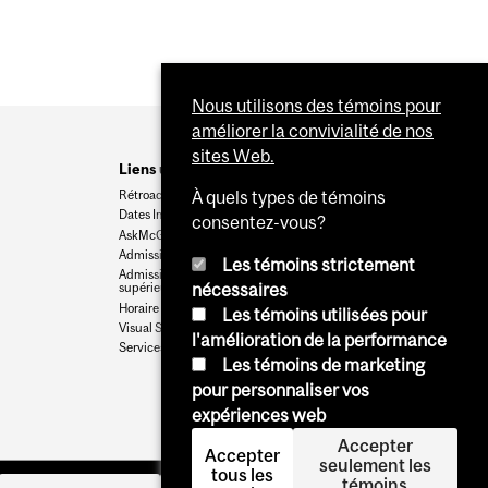
Nous utilisons des témoins pour
améliorer la convivialité de nos
sites Web.
Liens utiles
Rétroaction
À quels types de témoins
Dates Importantes
consentez-vous?
AskMcGill
Admission au premier cycle
Les témoins strictement
Admissions aux cycles
nécessaires
supérieurs et postdoctoraux
Horaire des cours
Les témoins utilisées pour
Visual Schedule Builder
l'amélioration de la performance
Services aux étudiants
Les témoins de marketing
pour personnaliser vos
expériences web
Accepter
Accepter
seulement les
tous les
témoins