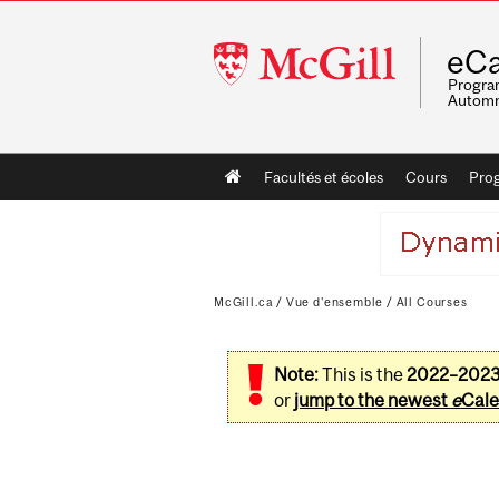
McGill
eCa
University
Program
Automn
Main
Facultés et écoles
Cours
Pro
navigation
McGill.ca
/
Vue d'ensemble
/
All Courses
Note:
This is the
2022–202
or
jump to the newest
e
Cale