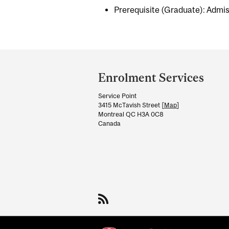
Prerequisite (Graduate): Admiss
Department
and
Enrolment Services
University
Service Point
Information
3415 McTavish Street [
Map
]
Montreal QC H3A 0C8
Canada