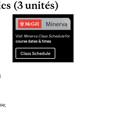
s (3 unités)
Related
Content
Visit
Minerva Class Schedule
for
course dates & times
Class Schedule
t
ie;