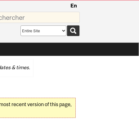
En
sez
Search
scope
ates & times.
 most recent version of this page,