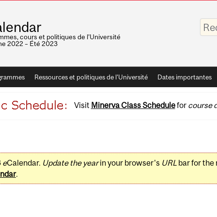
Saisis
lendar
vos
mots-
mes, cours et politiques de l'Université
clés
e 2022 – Été 2023
grammes
Ressources et politiques de l'Université
Dates importantes
Visit
Minerva Class Schedule
for
course d
3
e
Calendar.
Update the year
in your browser's
URL
bar for the
ndar
.