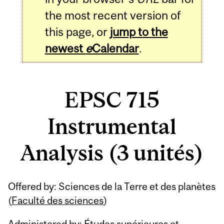
the most recent version of
this page, or
jump to the
newest
e
Calendar
.
EPSC 715
Instrumental
Analysis (3 unités)
Related
Offered by: Sciences de la Terre et des planètes
Content
(
Faculté des sciences
)
Administered by: Études supérieures et