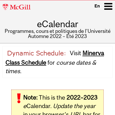
McGill
En
University
eCalendar
i
Programmes, cours et politiques de l'Université
Automne 2022 – Été 2023
Main
Visit
Minerva
navigation
Class Schedule
for
course dates &
times.
Note:
This is the
2022–2023
e
Calendar.
Update the year
in your browser's
URL
bar for