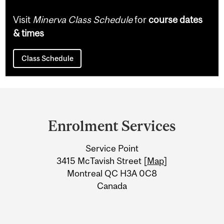
Visit
Minerva Class Schedule
for
course dates
& times
Class Schedule
Department
and
Enrolment Services
University
Service Point
Information
3415 McTavish Street [
Map
]
Montreal QC H3A 0C8
Canada