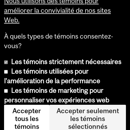
Nous utilisons des témoins pour
Services aux étudiants
améliorer la convivialité de nos sites
Web.
À quels types de témoins consentez-
vous?
Les témoins strictement nécessaires
Les témoins utilisées pour
l'amélioration de la performance
© Université McGill, 2026
Les témoins de marketing pour
Accessibilité
personnaliser vos expériences web
Avis sur les témoins
Accepter
Accepter seulement
tous les
les témoins
Paramètres des témoins
témoins
sélectionnés
Se connecter