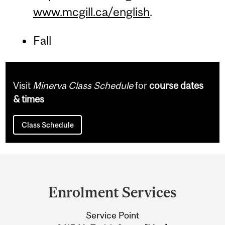
www.mcgill.ca/english
.
Fall
Visit
Minerva Class Schedule
for
course dates
& times
Class Schedule
Department
and
Enrolment Services
University
Service Point
Information