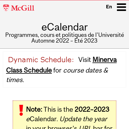
McGill
En
University
eCalendar
i
Programmes, cours et politiques de l'Université
Automne 2022 – Été 2023
Main
Visit
Minerva
navigation
Class Schedule
for
course dates &
times.
Note:
This is the
2022–2023
e
Calendar.
Update the year
in your browser's
URL
bar for