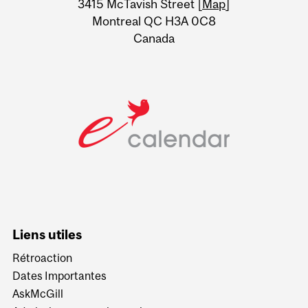
3415 McTavish Street [
Map
]
Montreal QC H3A 0C8
Canada
Liens utiles
Rétroaction
Dates Importantes
AskMcGill