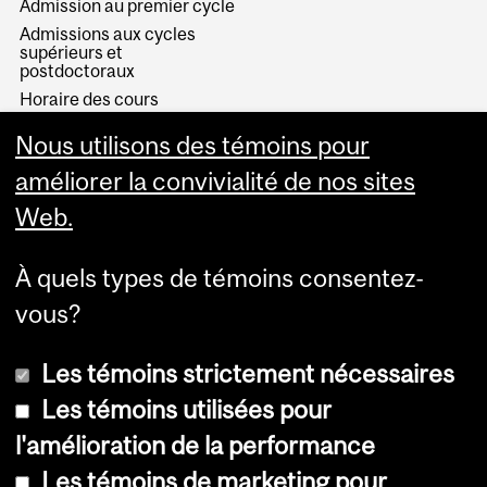
Admission au premier cycle
Admissions aux cycles
supérieurs et
postdoctoraux
Horaire des cours
Visual Schedule Builder
Nous utilisons des témoins pour
Services aux étudiants
améliorer la convivialité de nos sites
Web.
À quels types de témoins consentez-
vous?
Les témoins strictement nécessaires
Les témoins utilisées pour
l'amélioration de la performance
© Université McGill, 2026
Les témoins de marketing pour