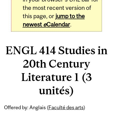
the most recent version of
this page, or
jump to the
newest
e
Calendar
.
ENGL 414 Studies in
20th Century
Literature 1 (3
unités)
Related
Offered by: Anglais (
Faculté des arts
)