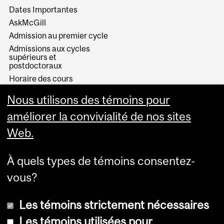
Dates Importantes
AskMcGill
Admission au premier cycle
Admissions aux cycles
supérieurs et
postdoctoraux
Horaire des cours
Visual Schedule Builder
Nous utilisons des témoins pour
Services aux étudiants
améliorer la convivialité de nos sites
Web.
À quels types de témoins consentez-
vous?
Les témoins strictement nécessaires
Les témoins utilisées pour