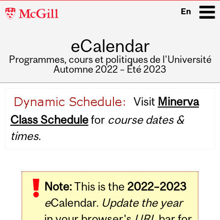
McGill
En
University
eCalendar
i
Programmes, cours et politiques de l'Université
Automne 2022 – Été 2023
Main
Visit
Minerva
navigation
Class Schedule
for
course dates &
times.
Note:
This is the
2022–2023
e
Calendar.
Update the year
in your browser's
URL
bar for