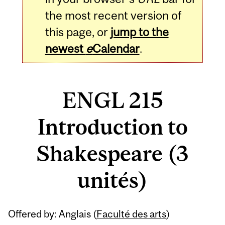
the most recent version of
this page, or
jump to the
newest
e
Calendar
.
ENGL 215
Introduction to
Shakespeare (3
unités)
Related
Offered by: Anglais (
Faculté des arts
)