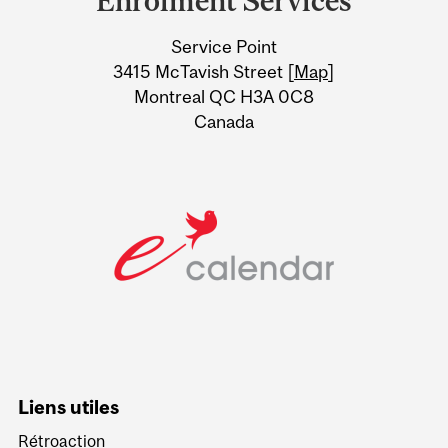
Enrolment Services
University
Service Point
Information
3415 McTavish Street [
Map
]
Montreal QC H3A 0C8
Canada
Liens utiles
Rétroaction