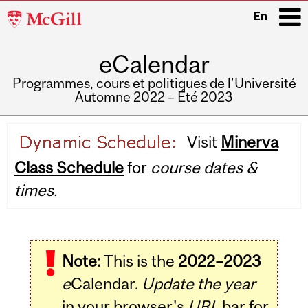
McGill
En
University
eCalendar
i
Programmes, cours et politiques de l'Université
Automne 2022 – Été 2023
Main
Visit
Minerva
navigation
Class Schedule
for
course dates &
times.
Note:
This is the
2022–2023
e
Calendar.
Update the year
in your browser's
URL
bar for