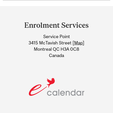
Department
and
Enrolment Services
University
Service Point
Information
3415 McTavish Street [
Map
]
Montreal QC H3A 0C8
Canada