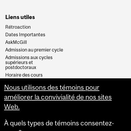
Liens utiles
Rétroaction
Dates Importantes
AskMcGill
Admission au premier cycle
Admissions aux cycles
supérieurs et
postdoctoraux
Horaire des cours
Visual Schedule Builder
Nous utilisons des témoins pour
Services aux étudiants
améliorer la convivialité de nos sites
Web.
À quels types de témoins consentez-