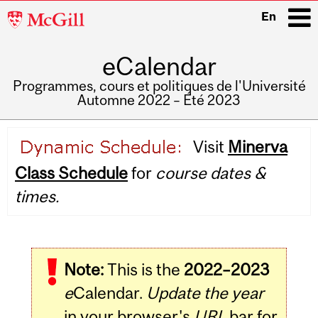
McGill
En
University
eCalendar
i
Programmes, cours et politiques de l'Université
Automne 2022 – Été 2023
Main
Visit
Minerva
navigation
Class Schedule
for
course dates &
times.
Note:
This is the
2022–2023
e
Calendar.
Update the year
in your browser's
URL
bar for