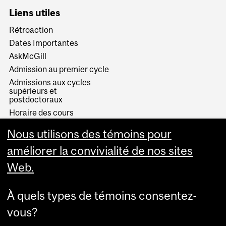
Liens utiles
Rétroaction
Dates Importantes
AskMcGill
Admission au premier cycle
Admissions aux cycles
supérieurs et
postdoctoraux
Horaire des cours
Visual Schedule Builder
Nous utilisons des témoins pour
Services aux étudiants
améliorer la convivialité de nos sites
Web.
À quels types de témoins consentez-
vous?