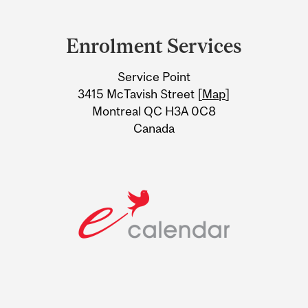
Department
and
Enrolment Services
University
Service Point
Information
3415 McTavish Street [
Map
]
Montreal QC H3A 0C8
Canada