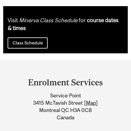
Visit
Minerva Class Schedule
for
course dates
& times
Class Schedule
Department
and
Enrolment Services
University
Service Point
Information
3415 McTavish Street [
Map
]
Montreal QC H3A 0C8
Canada