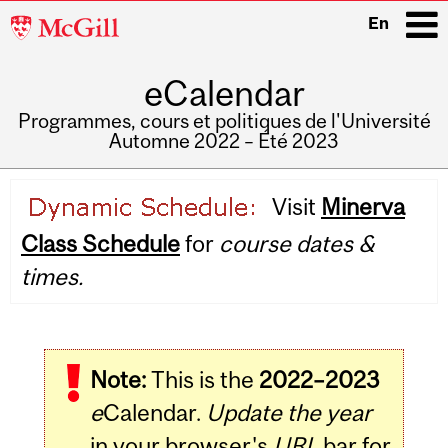
McGill
En
University
eCalendar
i
Programmes, cours et politiques de l'Université
Automne 2022 – Été 2023
Main
Visit
Minerva
navigation
Class Schedule
for
course dates &
times.
Note:
This is the
2022–2023
e
Calendar.
Update the year
in your browser's
URL
bar for