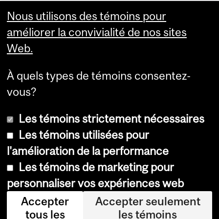
Visual Schedule Builder
Nous utilisons des témoins pour
Services aux étudiants
améliorer la convivialité de nos sites
Web.
À quels types de témoins consentez-
vous?
Les témoins strictement nécessaires
Les témoins utilisées pour
l'amélioration de la performance
© Université McGill, 2026
Les témoins de marketing pour
Accessibilité
personnaliser vos expériences web
Avis sur les témoins
Accepter
Accepter seulement
tous les
les témoins
Paramètres des témoins