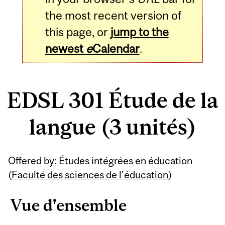
the most recent version of
this page, or
jump to the
newest
e
Calendar
.
EDSL 301 Étude de la
langue (3 unités)
Related
Offered by: Études intégrées en éducation
Content
(
Faculté des sciences de l’éducation
)
Vue d'ensemble