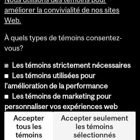
Services aux étudiants
améliorer la convivialité de nos sites
Web.
À quels types de témoins consentez-
vous?
Les témoins strictement nécessaires
Les témoins utilisées pour
l'amélioration de la performance
© Université McGill, 2026
Les témoins de marketing pour
Accessibilité
personnaliser vos expériences web
Avis sur les témoins
Accepter
Accepter seulement
tous les
les témoins
Paramètres des témoins
témoins
sélectionnés
Se connecter