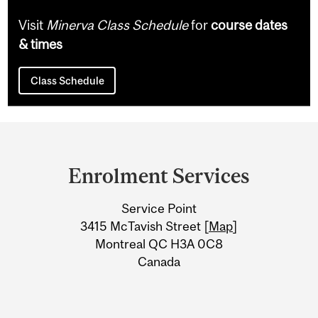
Visit
Minerva Class Schedule
for
course dates
& times
Class Schedule
Department
and
Enrolment Services
University
Service Point
Information
3415 McTavish Street [
Map
]
Montreal QC H3A 0C8
Canada