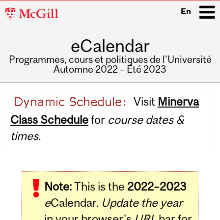
McGill
En
University
eCalendar
i
Programmes, cours et politiques de l'Université
Automne 2022 – Été 2023
Main
Visit
Minerva
navigation
Class Schedule
for
course dates &
times.
Note:
This is the
2022–2023
e
Calendar.
Update the year
in your browser's
URL
bar for