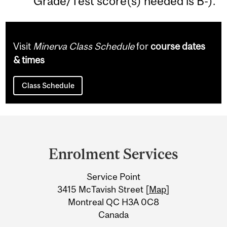
Grade/Test score(s) needed is B-).
Visit
Minerva Class Schedule
for
course dates
& times
Class Schedule
Department
and
Enrolment Services
University
Service Point
Information
3415 McTavish Street [
Map
]
Montreal QC H3A 0C8
Canada