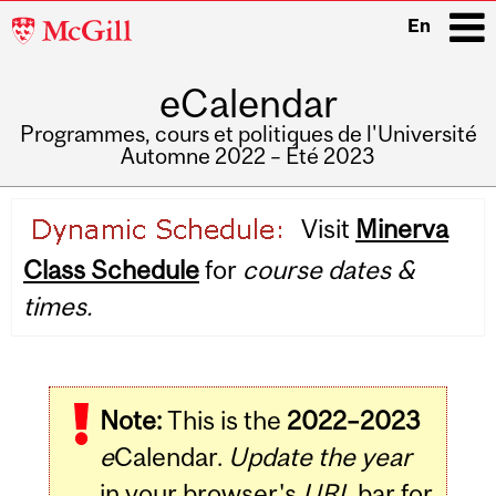
McGill
En
University
eCalendar
i
Programmes, cours et politiques de l'Université
Automne 2022 – Été 2023
Main
Visit
Minerva
navigation
Class Schedule
for
course dates &
times.
Note:
This is the
2022–2023
e
Calendar.
Update the year
in your browser's
URL
bar for