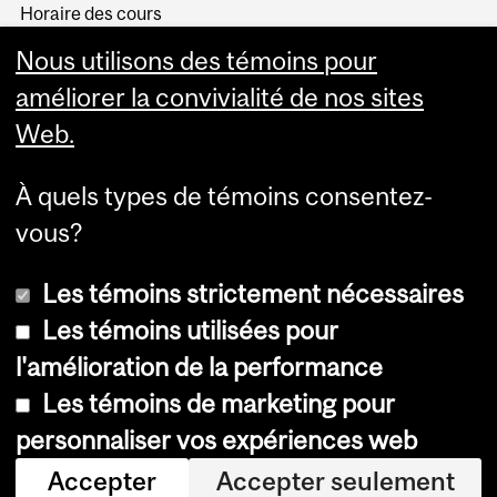
Horaire des cours
Visual Schedule Builder
Nous utilisons des témoins pour
Services aux étudiants
améliorer la convivialité de nos sites
Web.
À quels types de témoins consentez-
vous?
Les témoins strictement nécessaires
Les témoins utilisées pour
l'amélioration de la performance
© Université McGill, 2026
Les témoins de marketing pour
Accessibilité
personnaliser vos expériences web
Avis sur les témoins
Accepter
Accepter seulement