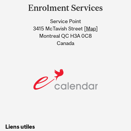
and
Enrolment Services
University
Service Point
Information
3415 McTavish Street [
Map
]
Montreal QC H3A 0C8
Canada
Liens utiles