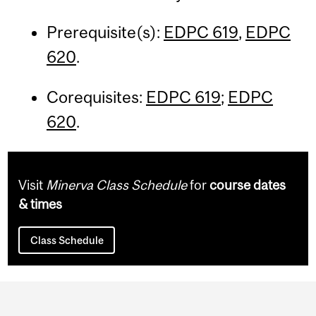
Prerequisite(s):
EDPC 619
,
EDPC
620
.
Corequisites:
EDPC 619
;
EDPC
620
.
Visit
Minerva Class Schedule
for
course dates
& times
Class Schedule
Department