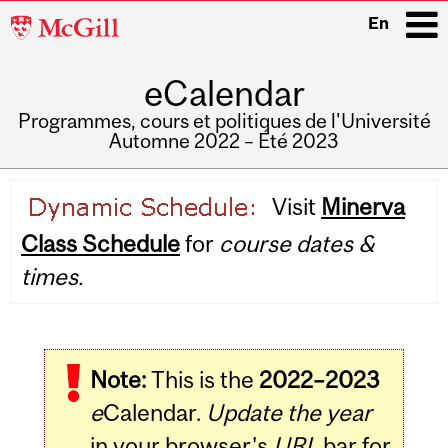
McGill
En
University
eCalendar
i
Programmes, cours et politiques de l'Université
Automne 2022 – Été 2023
Main
Visit
Minerva
navigation
Class Schedule
for
course dates &
times.
Note:
This is the
2022–2023
e
Calendar.
Update the year
in your browser's
URL
bar for