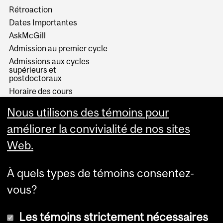
Rétroaction
Dates Importantes
AskMcGill
Admission au premier cycle
Admissions aux cycles
supérieurs et
postdoctoraux
Horaire des cours
Visual Schedule Builder
Nous utilisons des témoins pour
Services aux étudiants
améliorer la convivialité de nos sites
Web.
À quels types de témoins consentez-
vous?
Les témoins strictement nécessaires