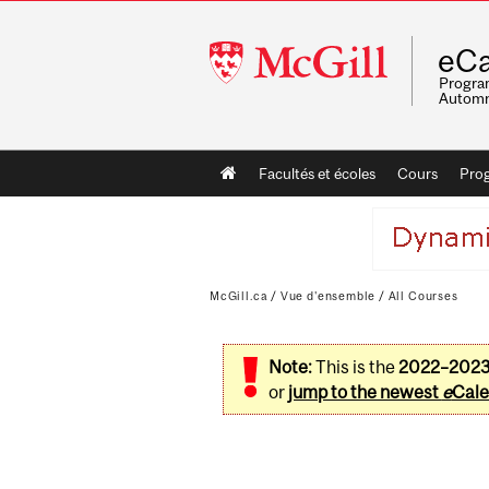
McGill
eCa
University
Program
Automn
Main
Facultés et écoles
Cours
Pro
navigation
McGill.ca
/
Vue d'ensemble
/
All Courses
Note:
This is the
2022–202
or
jump to the newest
e
Cale