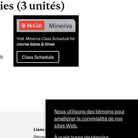
es (3 unités)
Related
Content
Visit
Minerva Class Schedule
for
course dates & times
th
Class Schedule
Nous utilisons des témoins pour
améliorer la convivialité de nos
sites Web.
Liens utiles
Rétroaction
À quels types de témoins