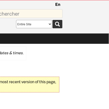
En
sez
Search
scope
ates & times.
 most recent version of this page,