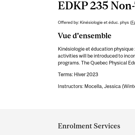
EDKP 235 Non-Tr
Offered by: Kinésiologie et éduc. phys (
F
Vue d'ensemble
Kinésiologie et éducation physique :
activities will be introduced to inc
programs. The Quebec Physical Educ
Terms: Hiver 2023
Instructors: Mocella, Jessica (Wint
Department
and
Enrolment Services
University