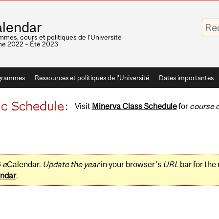
Saisis
lendar
vos
mots-
mes, cours et politiques de l'Université
clés
e 2022 – Été 2023
grammes
Ressources et politiques de l'Université
Dates importantes
Visit
Minerva Class Schedule
for
course d
3
e
Calendar.
Update the year
in your browser's
URL
bar for the
ndar
.