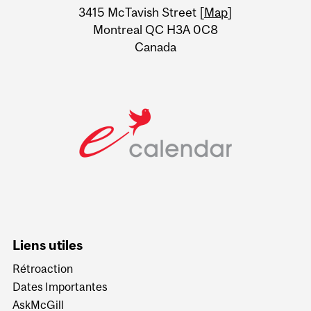
Information
3415 McTavish Street [
Map
]
Montreal QC H3A 0C8
Canada
Liens utiles
Rétroaction
Dates Importantes
AskMcGill