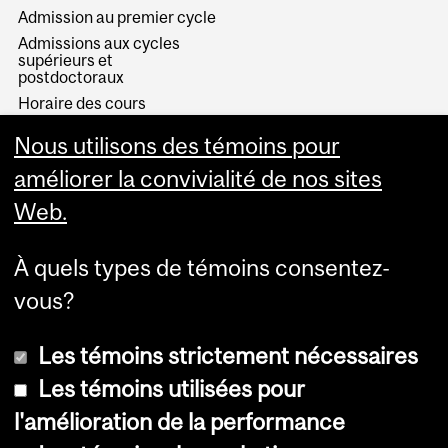
Admission au premier cycle
Admissions aux cycles
supérieurs et
postdoctoraux
Horaire des cours
Visual Schedule Builder
Nous utilisons des témoins pour
Services aux étudiants
améliorer la convivialité de nos sites
Web.
À quels types de témoins consentez-
vous?
Les témoins strictement nécessaires
Les témoins utilisées pour
l'amélioration de la performance
© Université McGill, 2026