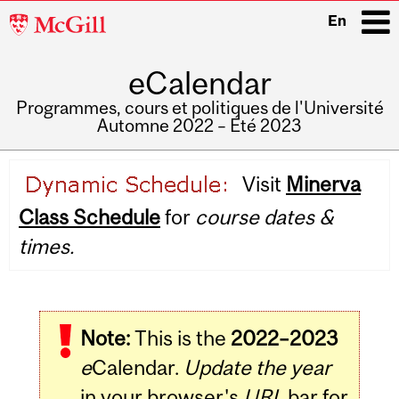
McGill
En
University
eCalendar
i
Programmes, cours et politiques de l'Université
Automne 2022 – Été 2023
Main
Visit
Minerva
navigation
Class Schedule
for
course dates &
times.
Note:
This is the
2022–2023
e
Calendar.
Update the year
in your browser's
URL
bar for