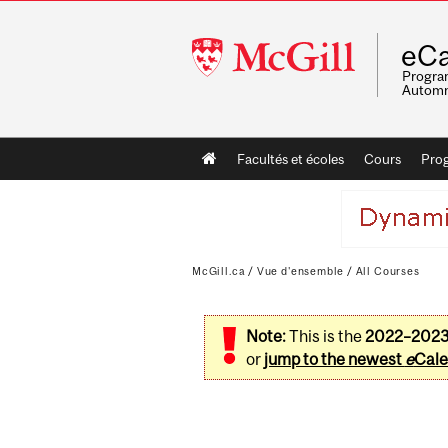
McGill
eCa
University
Program
Automn
Main
Facultés et écoles
Cours
Pro
navigation
McGill.ca
/
Vue d'ensemble
/
All Courses
Note:
This is the
2022–202
or
jump to the newest
e
Cale