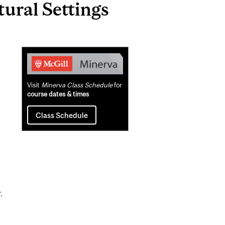
ural Settings
Related
Content
Visit
Minerva Class Schedule
for
course dates & times
Class Schedule
.