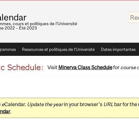
Saisis
lendar
vos
mots-
mes, cours et politiques de l'Université
clés
e 2022 – Été 2023
grammes
Ressources et politiques de l'Université
Dates importantes
Visit
Minerva Class Schedule
for
course d
3
e
Calendar.
Update the year
in your browser's
URL
bar for the
ndar
.