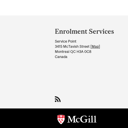
Department
and
Enrolment Services
University
Service Point
Information
3415 McTavish Street [
Map
]
Montreal QC H3A 0C8
Canada