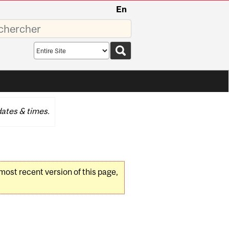
En
sez
Search
scope
ates & times.
 most recent version of this page,