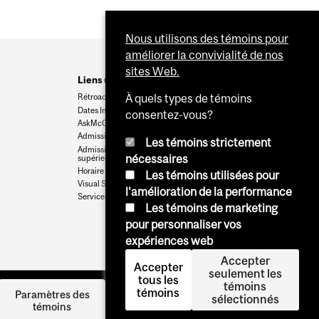
Nous utilisons des témoins pour
améliorer la convivialité de nos
sites Web.
Liens utiles
Rétroaction
À quels types de témoins
Dates Importantes
consentez-vous?
AskMcGill
Admission au premier cycle
Les témoins strictement
Admissions aux cycles
nécessaires
supérieurs et postdoctoraux
Horaire des cours
Les témoins utilisées pour
Visual Schedule Builder
l'amélioration de la performance
Services aux étudiants
Les témoins de marketing
pour personnaliser vos
expériences web
Accepter
Accepter
seulement les
tous les
témoins
témoins
Se
Paramètres des
sélectionnés
témoins
connecter