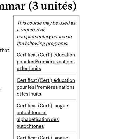
mar (3 unités)
Related
This course may be used as
Content
a required or
complementary course in
the following programs:
 that
Certificat (Cert.) éducation
pour les Premières nations
et les Inuits
Certificat (Cert.) éducation
pour les Premières nations
.
et les Inuits
Certificat (Cert.) langue
autochtone et
alphabétisation des
autochtones
Certificat (Cert.) langue