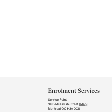
Department
and
Enrolment Services
University
Service Point
Information
3415 McTavish Street [
Map
]
Montreal QC H3A 0C8