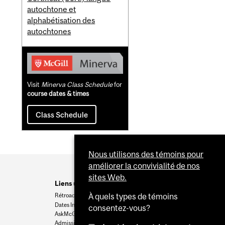
autochtone et
alphabétisation des
autochtones
Visit
Minerva Class Schedule
for
course dates & times
Class Schedule
Nous utilisons des témoins pour
améliorer la convivialité de nos
sites Web.
Liens utiles
À quels types de témoins
Rétroaction
Dates Importantes
consentez-vous?
AskMcGill
Admission au premier cycle