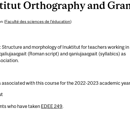
itut Orthography and Gram
n (
Faculté des sciences de l’éducation
)
Structure and morphology of Inuktitut for teachers working in
qaliujaaqpait (Roman script) and qaniujaaqpait (syllabics) as
sociation.
s associated with this course for the 2022-2023 academic year
ut
ents who have taken
EDEE 249
.