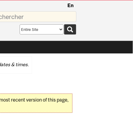
En
sez
Search
scope
ates & times.
 most recent version of this page,