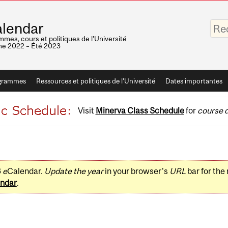
Saisis
lendar
vos
mots-
mes, cours et politiques de l'Université
clés
e 2022 – Été 2023
grammes
Ressources et politiques de l'Université
Dates importantes
Visit
Minerva Class Schedule
for
course d
3
e
Calendar.
Update the year
in your browser's
URL
bar for the
ndar
.