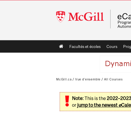
McGill
eCa
University
Program
Automn
Main
Facultés et écoles
Cours
Pro
navigation
McGill.ca
/
Vue d'ensemble
/
All Courses
Note:
This is the
2022–202
or
jump to the newest
e
Cale