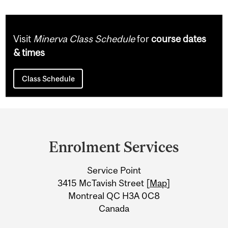
Visit
Minerva Class Schedule
for
course dates
& times
Class Schedule
Department
and
Enrolment Services
University
Service Point
Information
3415 McTavish Street [
Map
]
Montreal QC H3A 0C8
Canada