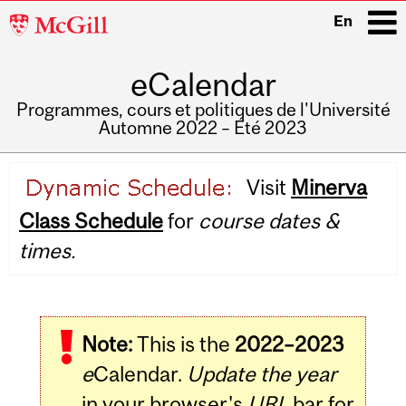
McGill
En
University
eCalendar
i
Programmes, cours et politiques de l'Université
Automne 2022 – Été 2023
Main
Visit
Minerva
navigation
Class Schedule
for
course dates &
times.
Note:
This is the
2022–2023
e
Calendar.
Update the year
in your browser's
URL
bar for