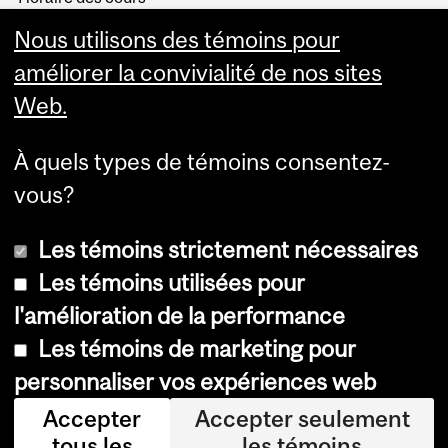
Visual Schedule Builder
Nous utilisons des témoins pour
Services aux étudiants
améliorer la convivialité de nos sites
Web.
À quels types de témoins consentez-
vous?
Les témoins strictement nécessaires
Les témoins utilisées pour
l'amélioration de la performance
© Université McGill, 2026
Les témoins de marketing pour
Accessibilité
personnaliser vos expériences web
Avis sur les témoins
Accepter
Accepter seulement
tous les
les témoins
Paramètres des témoins