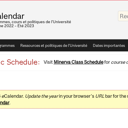
Saisis
lendar
vos
mots-
mes, cours et politiques de l'Université
clés
e 2022 – Été 2023
grammes
Ressources et politiques de l'Université
Dates importantes
Visit
Minerva Class Schedule
for
course d
3
e
Calendar.
Update the year
in your browser's
URL
bar for the
ndar
.