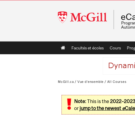
McGill
eCa
University
Program
Automn
Main
Facultés et écoles
Cours
Pro
navigation
McGill.ca
/
Vue d'ensemble
/
All Courses
Note:
This is the
2022–202
or
jump to the newest
e
Cale