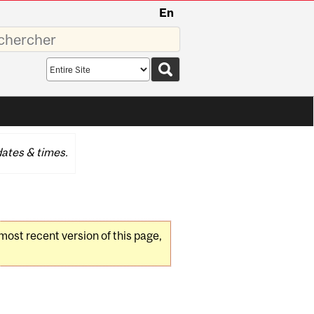
En
sez
Search
scope
ates & times.
 most recent version of this page,