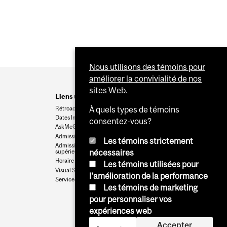
Nous utilisons des témoins pour
améliorer la convivialité de nos
sites Web.
Liens utiles
Rétroaction
À quels types de témoins
Dates Importantes
consentez-vous?
AskMcGill
Admission au premier cycle
Les témoins strictement
Admissions aux cycles
supérieurs et postdoctoraux
nécessaires
Horaire des cours
Les témoins utilisées pour
Visual Schedule Builder
l'amélioration de la performance
Services aux étudiants
Les témoins de marketing
pour personnaliser vos
expériences web
Accepter