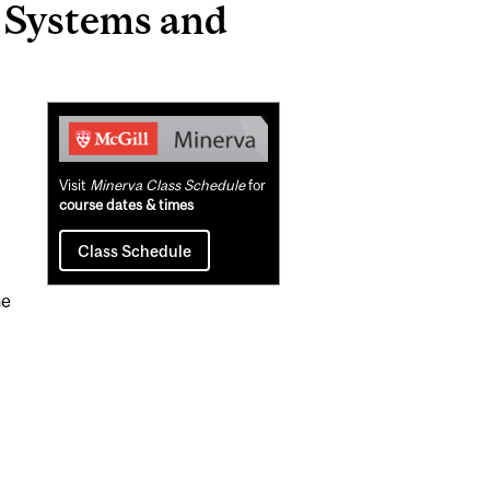
 Systems and
Related
Content
Visit
Minerva Class Schedule
for
course dates & times
Class Schedule
.
ne