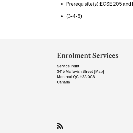
Prerequisite(s):
ECSE 205
and
(3-4-5)
Department
and
Enrolment Services
University
Service Point
Information
3415 McTavish Street [
Map
]
Montreal QC H3A 0C8
Canada