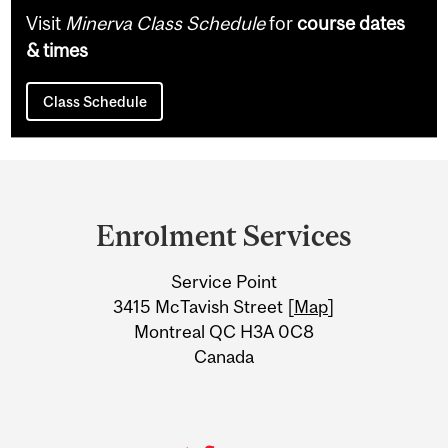
Visit
Minerva Class Schedule
for
course dates
& times
Class Schedule
Department
and
Enrolment Services
University
Service Point
Information
3415 McTavish Street [
Map
]
Montreal QC H3A 0C8
Canada