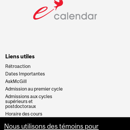
Liens utiles
Rétroaction
Dates Importantes
AskMcGill
Admission au premier cycle
Admissions aux cycles
supérieurs et
postdoctoraux
Horaire des cours
Visual Schedule Builder
Nous utilisons des témoins pour
Services aux étudiants