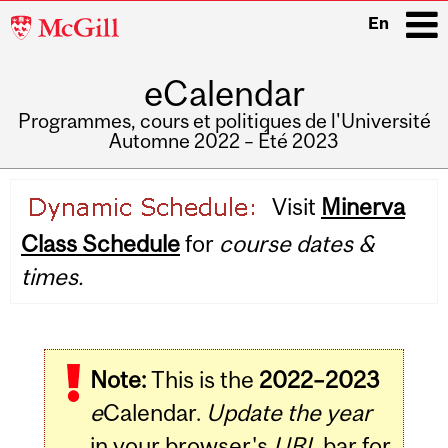
McGill
En
University
eCalendar
i
Programmes, cours et politiques de l'Université
Automne 2022 – Été 2023
Main
Visit
Minerva
navigation
Class Schedule
for
course dates &
times.
Note:
This is the
2022–2023
e
Calendar.
Update the year
in your browser's
URL
bar for