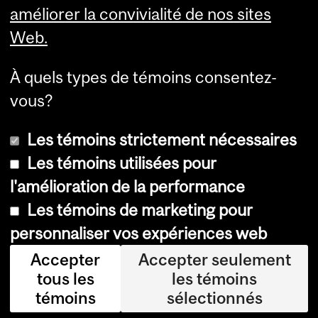
améliorer la convivialité de nos sites
Web.
À quels types de témoins consentez-
vous?
Les témoins strictement nécessaires
Les témoins utilisées pour
l'amélioration de la performance
© Université McGill, 2026
Les témoins de marketing pour
Accessibilité
personnaliser vos expériences web
Avis sur les témoins
Accepter
Accepter seulement
tous les
les témoins
Paramètres des témoins
témoins
sélectionnés
Se connecter