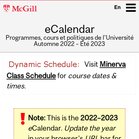
McGill
En
University
eCalendar
i
Programmes, cours et politiques de l'Université
Automne 2022 – Été 2023
Main
Visit
Minerva
navigation
Class Schedule
for
course dates &
times.
Note:
This is the
2022–2023
e
Calendar.
Update the year
in your browser's
URL
bar for