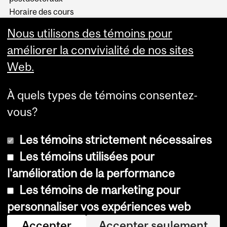
Horaire des cours
Visual Schedule Builder
Nous utilisons des témoins pour
Services aux étudiants
améliorer la convivialité de nos sites
Web.
À quels types de témoins consentez-
vous?
Les témoins strictement nécessaires
Les témoins utilisées pour
l'amélioration de la performance
© Université McGill, 2026
Les témoins de marketing pour
Accessibilité
personnaliser vos expériences web
Avis sur les témoins
Accepter
Accepter seulement