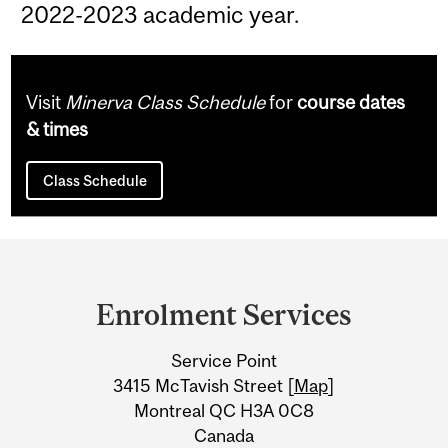
2022-2023 academic year.
Visit
Minerva Class Schedule
for
course dates
& times
Class Schedule
Department
and
Enrolment Services
University
Service Point
Information
3415 McTavish Street [
Map
]
Montreal QC H3A 0C8
Canada