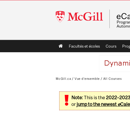
McGill
eCa
University
Program
Automn
Main
Facultés et écoles
Cours
Pro
navigation
McGill.ca
/
Vue d'ensemble
/
All Courses
Note:
This is the
2022–202
or
jump to the newest
e
Cale