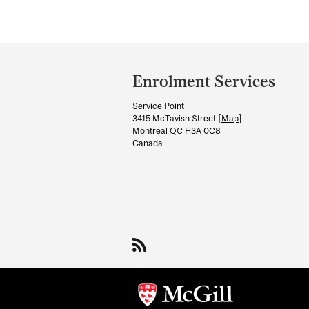
Department
and
Enrolment Services
University
Service Point
Information
3415 McTavish Street [
Map
]
Montreal QC H3A 0C8
Canada