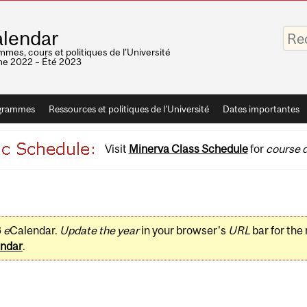
Saisis
lendar
vos
mots-
mes, cours et politiques de l'Université
clés
e 2022 – Été 2023
grammes
Ressources et politiques de l'Université
Dates importantes
Visit
Minerva Class Schedule
for
course d
3
e
Calendar.
Update the year
in your browser's
URL
bar for the
ndar
.