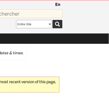
En
sez
Search
scope
ates & times.
 most recent version of this page,