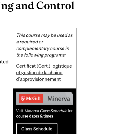
ing and Control
Related
This course may be used as
Content
a required or
complementary course in
the following programs:
ated
Certificat (Cert.) logistique
et gestion de la chaîne
d'approvisionnement
Visit
Minerva Class Schedule
for
course dates & times
Class Schedule