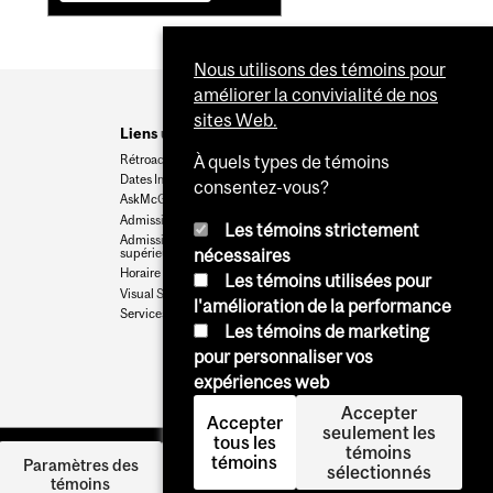
Nous utilisons des témoins pour
améliorer la convivialité de nos
sites Web.
Liens utiles
Rétroaction
À quels types de témoins
Dates Importantes
consentez-vous?
AskMcGill
Admission au premier cycle
Les témoins strictement
Admissions aux cycles
supérieurs et postdoctoraux
nécessaires
Horaire des cours
Les témoins utilisées pour
Visual Schedule Builder
l'amélioration de la performance
Services aux étudiants
Les témoins de marketing
pour personnaliser vos
expériences web
Accepter
Accepter
seulement les
tous les
témoins
témoins
Se
Paramètres des
sélectionnés
témoins
connecter