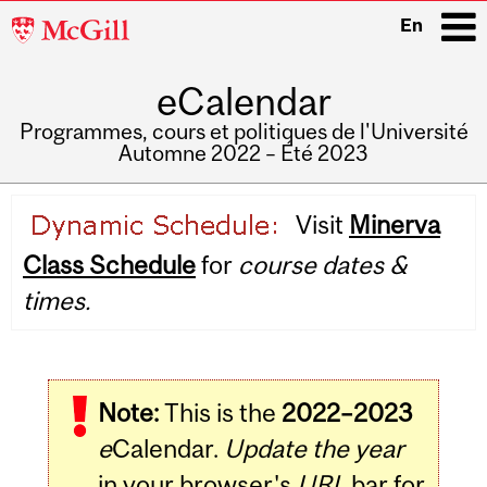
McGill
En
University
eCalendar
i
Programmes, cours et politiques de l'Université
Automne 2022 – Été 2023
Main
Visit
Minerva
navigation
Class Schedule
for
course dates &
times.
Note:
This is the
2022–2023
e
Calendar.
Update the year
in your browser's
URL
bar for