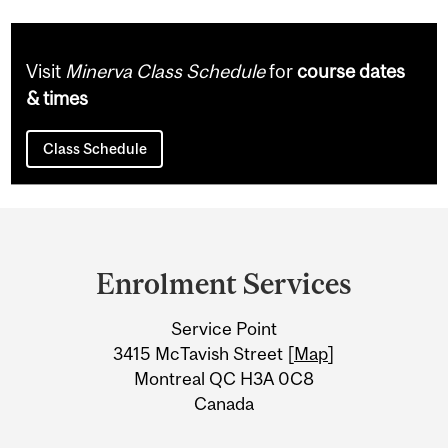
Visit
Minerva Class Schedule
for
course dates
& times
Class Schedule
Department
and
Enrolment Services
University
Service Point
Information
3415 McTavish Street [
Map
]
Montreal QC H3A 0C8
Canada