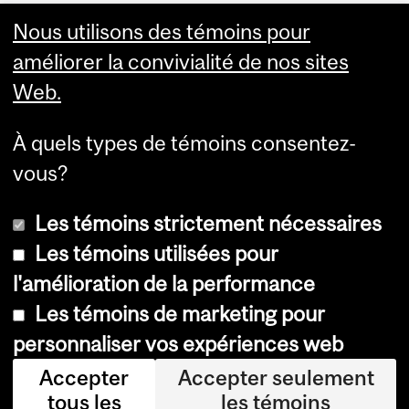
Visual Schedule Builder
Nous utilisons des témoins pour
Services aux étudiants
améliorer la convivialité de nos sites
Web.
À quels types de témoins consentez-
vous?
Les témoins strictement nécessaires
Les témoins utilisées pour
l'amélioration de la performance
© Université McGill, 2026
Les témoins de marketing pour
Accessibilité
personnaliser vos expériences web
Avis sur les témoins
Accepter
Accepter seulement
tous les
les témoins
Paramètres des témoins