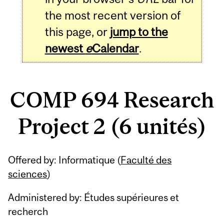
the most recent version of
this page, or
jump to the
newest
e
Calendar
.
COMP 694 Research
Project 2 (6 unités)
Related
Offered by: Informatique (
Faculté des
Content
sciences
)
Administered by: Études supérieures et
recherch