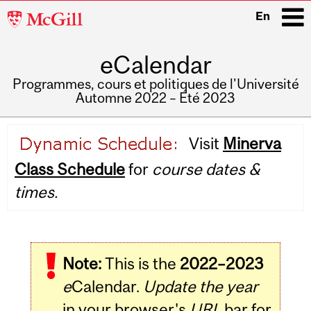
McGill
En
University
eCalendar
i
Programmes, cours et politiques de l'Université
Automne 2022 – Été 2023
Main
Visit
Minerva
navigation
Class Schedule
for
course dates &
times.
Note:
This is the
2022–2023
e
Calendar.
Update the year
in your browser's
URL
bar for