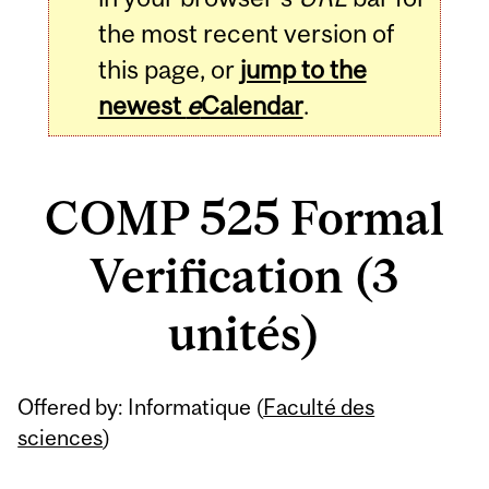
the most recent version of
this page, or
jump to the
newest
e
Calendar
.
COMP 525 Formal
Verification (3
unités)
Related
Offered by: Informatique (
Faculté des
Content
sciences
)