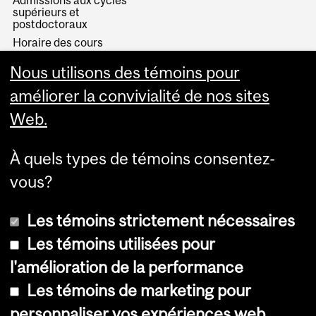
Admissions aux cycles
supérieurs et
postdoctoraux
Horaire des cours
Visual Schedule Builder
Nous utilisons des témoins pour
Services aux étudiants
améliorer la convivialité de nos sites
Web.
À quels types de témoins consentez-
vous?
Les témoins strictement nécessaires
Les témoins utilisées pour
l'amélioration de la performance
© Université McGill, 2026
Les témoins de marketing pour
Accessibilité
personnaliser vos expériences web