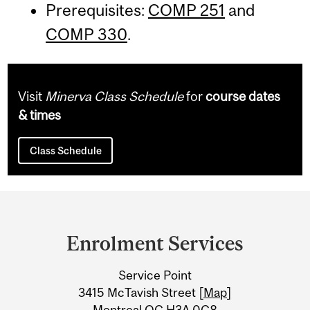
Prerequisites:
COMP 251
and
COMP 330
.
Visit
Minerva Class Schedule
for
course dates
& times
Class Schedule
Department
and
Enrolment Services
University
Service Point
Information
3415 McTavish Street [
Map
]
Montreal QC H3A 0C8