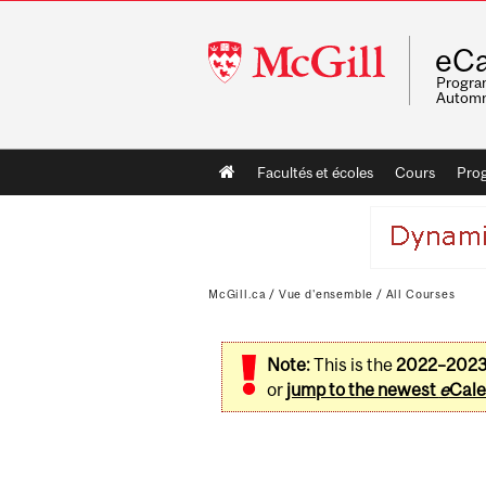
McGill
eCa
University
Program
Automn
Main
Facultés et écoles
Cours
Pro
navigation
McGill.ca
/
Vue d'ensemble
/
All Courses
Note:
This is the
2022–202
or
jump to the newest
e
Cale