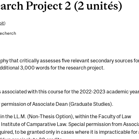
rch Project 2 (2 unités)
oit
)
recherch
phy that critically assesses five relevant secondary sources fo
dditional 3,000 words for the research project.
s associated with this course for the 2022-2023 academic year
 permission of Associate Dean (Graduate Studies).
 in the LL.M. (Non-Thesis Option), within the Faculty of Law
e Institute of Camparative Law. Special permission from Associ
ired, to be granted only in cases where it is impracticable for