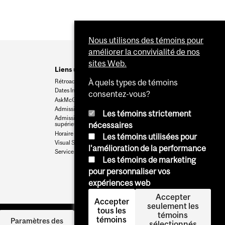
Nous utilisons des témoins pour
améliorer la convivialité de nos
sites Web.
Liens utiles
Rétroaction
À quels types de témoins
Dates Importantes
consentez-vous?
AskMcGill
Admission au premier cycle
Les témoins strictement
Admissions aux cycles
nécessaires
supérieurs et postdoctoraux
Horaire des cours
Les témoins utilisées pour
Visual Schedule Builder
l'amélioration de la performance
Services aux étudiants
Les témoins de marketing
pour personnaliser vos
expériences web
Accepter
Accepter
seulement les
tous les
témoins
témoins
Se
Paramètres des
sélectionnés