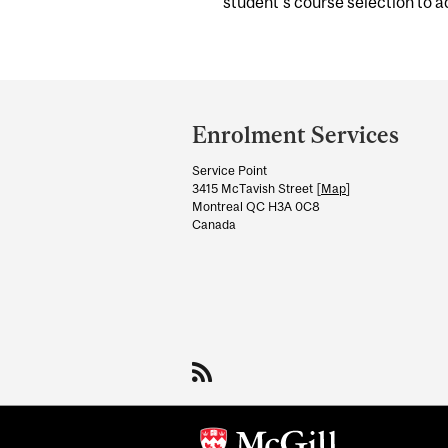
student’s course selection to a
Department
and
Enrolment Services
University
Service Point
Information
3415 McTavish Street [
Map
]
Montreal QC H3A 0C8
Canada