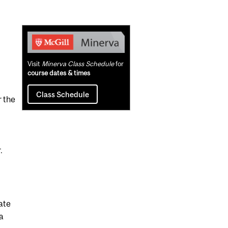
Related
Content
Visit
Minerva Class Schedule
for
course dates & times
Class Schedule
r the
.
ate
 a