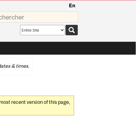
En
sez
Search
scope
ates & times.
 most recent version of this page,