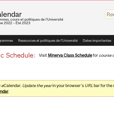
Saisis
lendar
vos
mots-
mes, cours et politiques de l'Université
clés
e 2022 – Été 2023
grammes
Ressources et politiques de l'Université
Dates importantes
Visit
Minerva Class Schedule
for
course d
3
e
Calendar.
Update the year
in your browser's
URL
bar for the
ndar
.