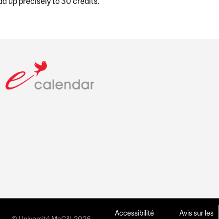
dd up precisely to 30 credits.
Accessibilité
Avis sur les
© Université McGill, 2026