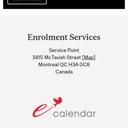
Department
and
Enrolment Services
University
Service Point
Information
3415 McTavish Street [
Map
]
Montreal QC H3A 0C8
Canada