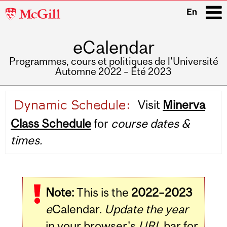
McGill
En
University
eCalendar
i
Programmes, cours et politiques de l'Université
Automne 2022 – Été 2023
Main
Visit
Minerva
navigation
Class Schedule
for
course dates &
times.
Note:
This is the
2022–2023
e
Calendar.
Update the year
in your browser's
URL
bar for