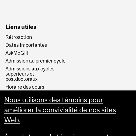
Liens utiles
Rétroaction
Dates Importantes
AskMcGill
Admission au premier cycle
Admissions aux cycles
supérieurs et
postdoctoraux
Horaire des cours
Visual Schedule Builder
Nous utilisons des témoins pour
Services aux étudiants
améliorer la convivialité de nos sites
Web.