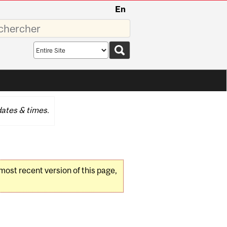
En
sez
Search
scope
ates & times.
 most recent version of this page,