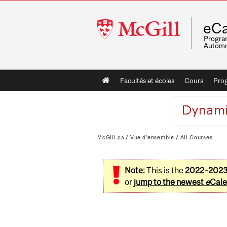
McGill
eCa
University
Program
Automn
Main
Facultés et écoles
Cours
Pro
navigation
McGill.ca
/
Vue d'ensemble
/
All Courses
Note:
This is the
2022–202
or
jump to the newest
e
Cale