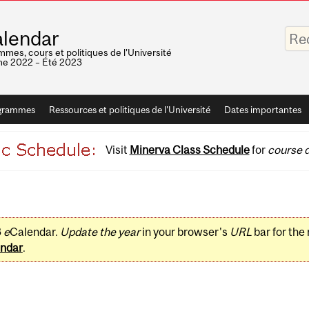
Saisis
lendar
vos
mots-
mes, cours et politiques de l'Université
clés
e 2022 – Été 2023
grammes
Ressources et politiques de l'Université
Dates importantes
Visit
Minerva Class Schedule
for
course d
3
e
Calendar.
Update the year
in your browser's
URL
bar for the
ndar
.