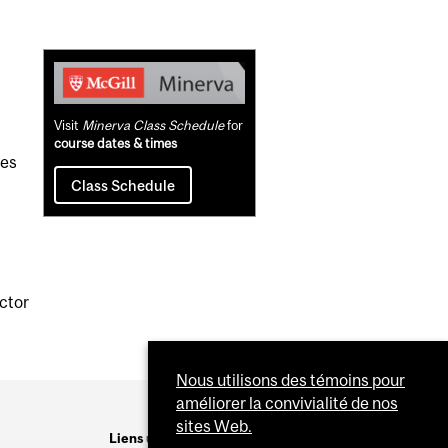
Related
Content
Visit
Minerva Class Schedule
for
course dates & times
ies
Class Schedule
uctor
Nous utilisons des témoins pour
améliorer la convivialité de nos
sites Web.
Liens utiles