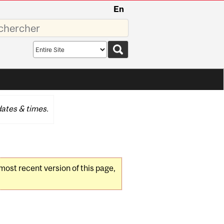
En
sez
Search
scope
ates & times.
 most recent version of this page,