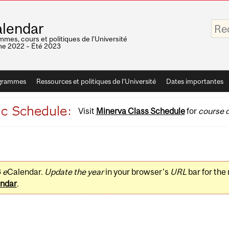
Saisis
lendar
vos
mots-
mes, cours et politiques de l'Université
clés
e 2022 – Été 2023
grammes
Ressources et politiques de l'Université
Dates importantes
Visit
Minerva Class Schedule
for
course d
3
e
Calendar.
Update the year
in your browser's
URL
bar for the
ndar
.