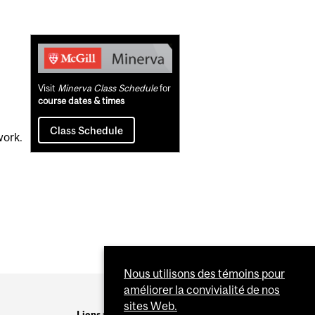
Related
Content
Visit
Minerva Class Schedule
for
course dates & times
Class Schedule
work.
Nous utilisons des témoins pour
améliorer la convivialité de nos
sites Web.
Liens utiles