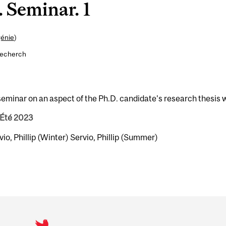
 Seminar. 1
génie
)
recherch
seminar on an aspect of the Ph.D. candidate's research thesis 
 Été 2023
rvio, Phillip (Winter) Servio, Phillip (Summer)