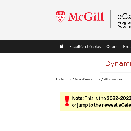
McGill
eCa
University
Program
Automn
Main
Facultés et écoles
Cours
Pro
navigation
McGill.ca
/
Vue d'ensemble
/
All Courses
Note:
This is the
2022–202
or
jump to the newest
e
Cale