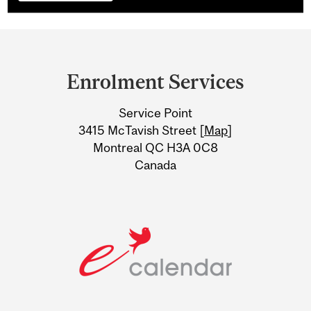
Department
and
Enrolment Services
University
Service Point
Information
3415 McTavish Street [
Map
]
Montreal QC H3A 0C8
Canada