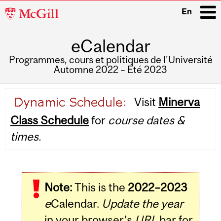
McGill
En
University
eCalendar
i
Programmes, cours et politiques de l'Université
Automne 2022 – Été 2023
Main
Visit
Minerva
navigation
Class Schedule
for
course dates &
times.
Note:
This is the
2022–2023
e
Calendar.
Update the year
in your browser's
URL
bar for